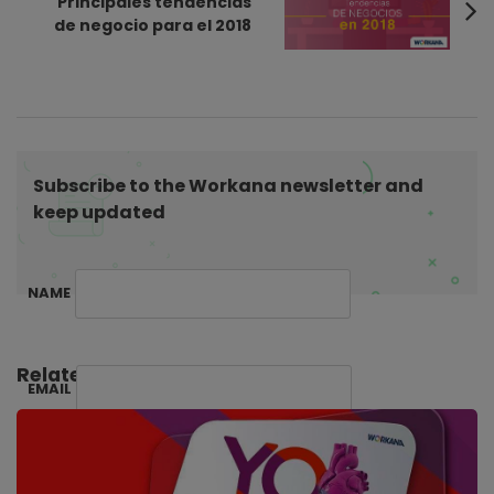
Principales tendencias
v
de negocio para el 2018
i
g
a
t
i
Subscribe to the Workana newsletter and
o
keep updated
n
NAME
Related Posts:
EMAIL