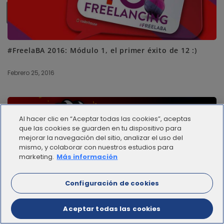
SUBSCRIBE ME
#FreelaBA 2016: Módulo 1, el primer éxito de 12 :)
Febrero 25, 2016
Al hacer clic en “Aceptar todas las cookies”, aceptas
que las cookies se guarden en tu dispositivo para
mejorar la navegación del sitio, analizar el uso del
mismo, y colaborar con nuestros estudios para
marketing.
Más información
Configuración de cookies
¡Así vivimos el Módulo 2 del #FreelaBA!
Junio 9, 2016
Aceptar todas las cookies