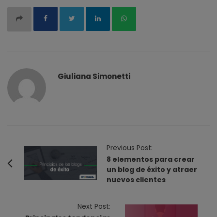
Giuliana Simonetti
P
Previous Post:
o
8 elementos para crear
un blog de éxito y atraer
s
nuevos clientes
t
N
Next Post:
a