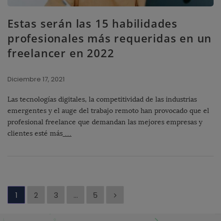
Estas serán las 15 habilidades
profesionales más requeridas en un
freelancer en 2022
Diciembre 17, 2021
Las tecnologías digitales, la competitividad de las industrias
emergentes y el auge del trabajo remoto han provocado que el
profesional freelance que demandan las mejores empresas y
clientes esté más
…
P
1
2
3
…
5
a
g