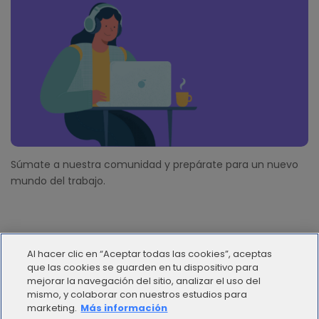
Súmate a nuestra comunidad y prepárate para un nuevo
mundo del trabajo.
Al hacer clic en “Aceptar todas las cookies”, aceptas
que las cookies se guarden en tu dispositivo para
mejorar la navegación del sitio, analizar el uso del
mismo, y colaborar con nuestros estudios para
© 2012 - 2025 | Workana LLC - Todos los derechos
marketing.
Más información
reservados