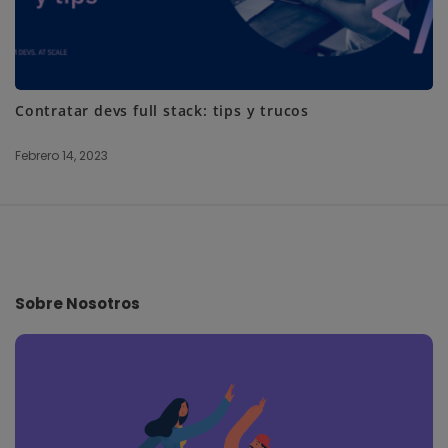
Contratar devs full stack: tips y trucos
Febrero 14, 2023
S
i
t
e
Sobre Nosotros
F
o
o
t
e