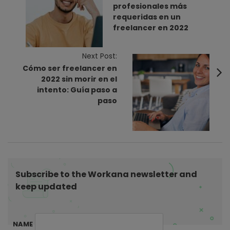
profesionales más
t
requeridas en un
N
freelancer en 2022
a
v
Next Post:
i
Cómo ser freelancer en
2022 sin morir en el
g
intento: Guía paso a
a
paso
t
i
o
n
Subscribe to the Workana newsletter and
keep updated
NAME