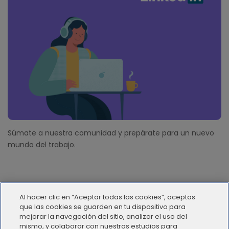
Súmate a nuestra comunidad y prepárate para un nuevo
mundo del trabajo.
Al hacer clic en “Aceptar todas las cookies”, aceptas
que las cookies se guarden en tu dispositivo para
mejorar la navegación del sitio, analizar el uso del
mismo, y colaborar con nuestros estudios para
© 2012 - 2025 | Workana LLC - Todos los derechos