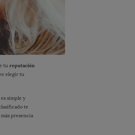
reputación
ue tu
re elegir tu
a es simple y
clasificado te
, más presencia