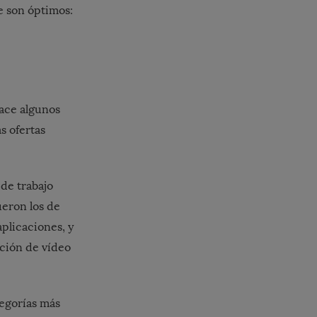
e son óptimos:
hace algunos
s ofertas
de trabajo
ueron los de
aplicaciones, y
cción de vídeo
tegorías más