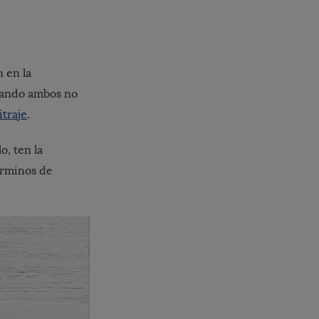
 en la
cuando ambos no
itraje
.
o, ten la
términos de