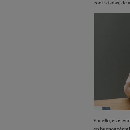
contratadas, de 
Por ello, es ese
en buenos térm