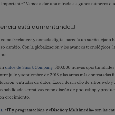
s importante? Vamos a dar una mirada a algunos números qu
tencia está aumentando…!
e
como freelancer y nómada digital parecía un sueño lejano 
eso cambió. Con la globalización y los avances tecnológicos, la
ho.
gún
datos de Smart Company
, 500.000 nuevas oportunidades 
tre julio y septiembre de 2018 y las áreas más contratadas f
cción, entradas de datos, Excel, desarrollo de sitios web y 
Las habilidades creativas como diseño de photoshop y produ
on crecimiento.
«IT y programación»
«Diseño y Multimedia»
na
,
y
son las ca