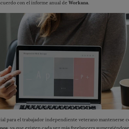
Workana
acuerdo con el informe anual de
.
ncial para el trabajador independiente veterano mantenerse 
inos
, ya que existen cada vez más freelancers sumergiéndose