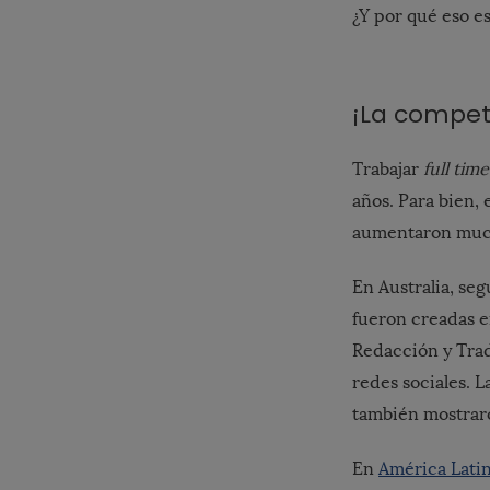
¿Y por qué eso e
¡La compe
Trabajar
full tim
años. Para bien, 
aumentaron muc
En Australia, se
fueron creadas en
Redacción y Tradu
redes sociales. 
también mostrar
En
América Lati