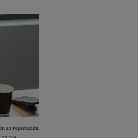
reputación
con su
 en esa