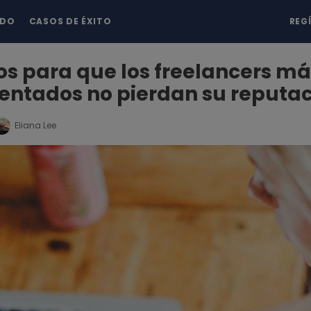
NDO
CASOS DE ÉXITO
REG
os para que los freelancers má
entados no pierdan su reputa
Eliana Lee