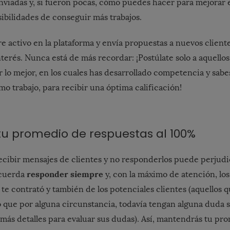
enviadas y, si fueron pocas, cómo puedes hacer para mejorar 
ibilidades de conseguir más trabajos.
 activo en la plataforma y envía propuestas a nuevos client
terés. Nunca está de más recordar: ¡Postúlate solo a aquellos
r lo mejor, en los cuales has desarrollado competencia y sab
o trabajo, para recibir una óptima calificación!
tu promedio de respuestas al 100%
ecibir mensajes de clientes y no responderlos puede perjudi
responder siempre
ecuerda
y, con la máximo de atención, lo
te contrató y también de los potenciales clientes (aquellos q
o que por alguna circunstancia, todavía tengan alguna duda s
r más detalles para evaluar sus dudas). Así, mantendrás tu pr