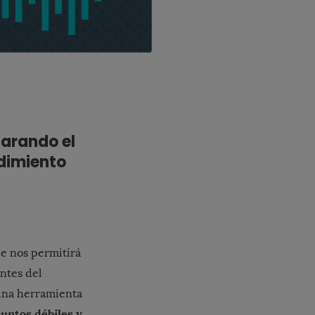
arando el
dimiento
ue nos permitirá
antes del
 una herramienta
puntos débiles y