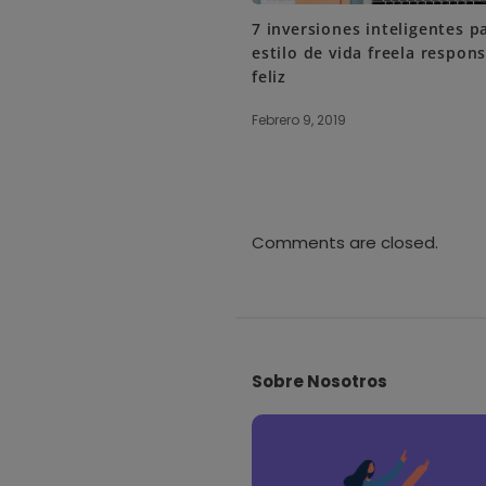
7 inversiones inteligentes p
estilo de vida freela respon
feliz
Febrero 9, 2019
Comments are closed.
S
i
Sobre Nosotros
t
e
F
o