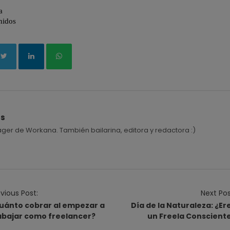
és
r de Workana. También bailarina, editora y redactora :)
vious Post:
Next Pos
uánto cobrar al empezar a
Día de la Naturaleza: ¿Er
abajar como freelancer?
un Freela Conscient