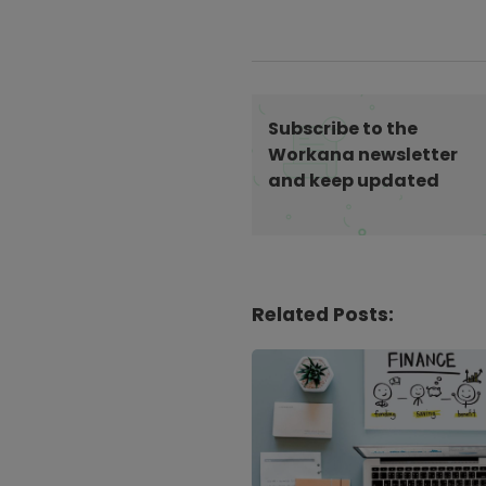
t
N
a
v
i
Subscribe to the
g
Workana newsletter
and keep updated
a
t
i
o
n
Related Posts: