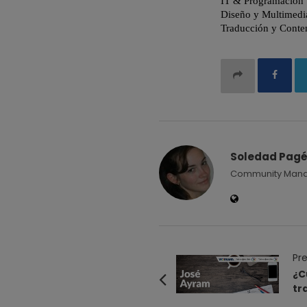
Soledad Pag
Community Manage
P
Pre
o
¿C
tr
s