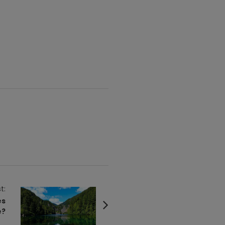
t:
es
e?