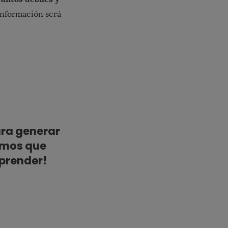
información será
para generar
gamos que
mprender!