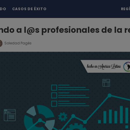
NDO
CASOS DE ÉXITO
REG
do a l@s profesionales de la r
Soledad Pagés