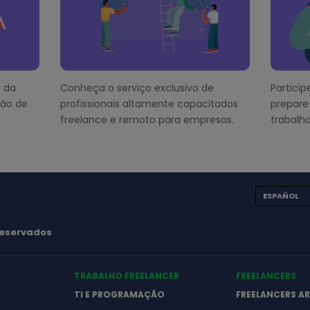
 da
Conheça o serviço exclusivo de
Partici
ção de
profissionais altamente capacitados
prepare
freelance e remoto para empresas.
trabalho
ESPAÑOL
 reservados
TRABALHO FREELANCER
FREELANCERS
TI E PROGRAMAÇÃO
FREELANCERS A