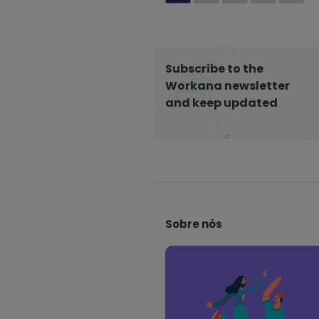
a
g
i
n
Subscribe to the
a
Workana newsletter
ç
and keep updated
ã
o
d
e
S
p
i
o
Sobre nós
t
s
e
t
F
s
o
o