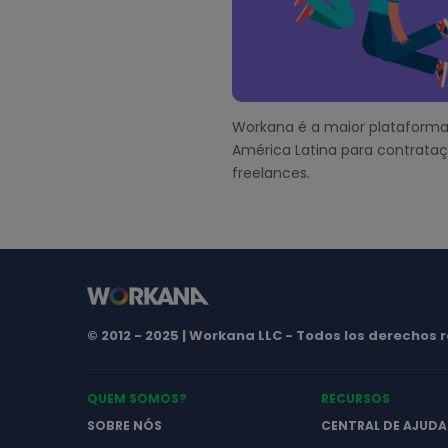
t
e
r
Workana é a maior plataforma
América Latina para contrata
freelances.
© 2012 - 2025 | Workana LLC - Todos los derechos
QUEM SOMOS?
RECURSOS
SOBRE NÓS
CENTRAL DE AJUDA