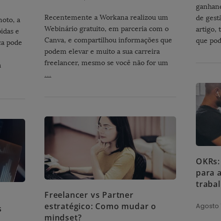
ganhand
Recentemente a Workana realizou um
de gest
oto, a
Webinário gratuito, em parceria com o
artigo, 
idas e
Canva, e compartilhou informações que
que pod
ica pode
podem elevar e muito a sua carreira
freelancer, mesmo se você não for um
a
…
OKRs:
para 
traba
Freelancer vs Partner
estratégico: Como mudar o
Agosto 
s
mindset?