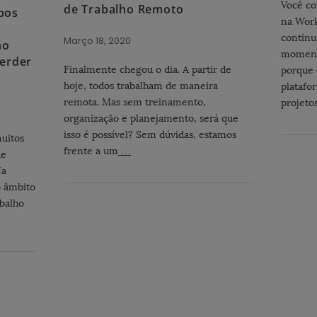
Você co
de Trabalho Remoto
pos
na Work
continu
Março 18, 2020
no
momento
perder
Finalmente chegou o dia. A partir de
porque 
hoje, todos trabalham de maneira
platafo
remota. Mas sem treinamento,
projeto
organização e planejamento, será que
isso é possível? Sem dúvidas, estamos
uitos
frente a um
…
de
Na
 âmbito
abalho