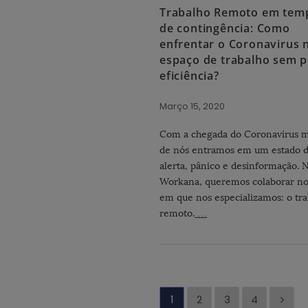
Trabalho Remoto em tem
de contingência: Como
enfrentar o Coronavirus 
espaço de trabalho sem 
eficiência?
Março 15, 2020
Com a chegada do Coronavirus m
de nós entramos em um estado 
alerta, pânico e desinformação. 
Workana, queremos colaborar no
em que nos especializamos: o tr
remoto.
…
P
1
2
3
4