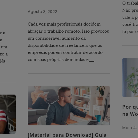
O traba
Não pre
Agosto 3, 2022
vale a 
Cada vez mais profissionais decidem
você tr
abraçar o trabalho remoto. Isso provocou
lo por 
r a
um considerável aumento da
em
disponibilidade de freelancers que as
m um
empresas podem contratar de acordo
ze a
com suas próprias demandas e
…
 Na
Por q
na Wo
Maio 4,
[Material para Download] Guia