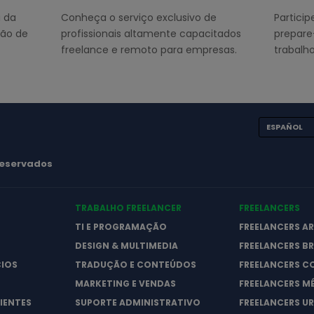
 da
Conheça o serviço exclusivo de
Partici
ção de
profissionais altamente capacitados
prepare
freelance e remoto para empresas.
trabalho
ESPAÑOL
 reservados
TRABALHO FREELANCER
FREELANCERS
TI E PROGRAMAÇÃO
FREELANCERS A
DESIGN & MULTIMEDIA
FREELANCERS BR
CIOS
TRADUÇÃO E CONTEÚDOS
FREELANCERS C
MARKETING E VENDAS
FREELANCERS M
LIENTES
SUPORTE ADMINISTRATIVO
FREELANCERS U