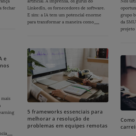
rança
artificial. A imprensa, os gurus do
Nos últ
a fechar
LinkedIn, os fornecedores de software.
oportun
E sim: a IA tem um potencial enorme
grupo b
para transformar a maneira como
…
da SMU 
projeto
s
A e
enos
 mais
m
5 frameworks essenciais para
earning
melhorar a resolução de
Como 
problemas em equipes remotas
carre
ncia
…