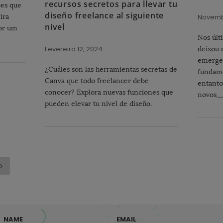
recursos secretos para llevar tu
ões que
diseño freelance al siguiente
ira
Novemb
nivel
for um
Nos últ
Fevereiro 12, 2024
deixou 
emergen
¿Cuáles son las herramientas secretas de
fundame
Canva que todo freelancer debe
entanto
conocer? Explora nuevas funciones que
novos
pueden elevar tu nivel de diseño.
NAME
EMAIL