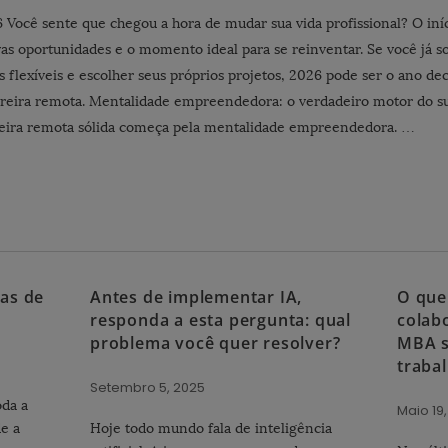
 Você sente que chegou a hora de mudar sua vida profissional? O in
vas oportunidades e o momento ideal para se reinventar. Se você já 
os flexíveis e escolher seus próprios projetos, 2026 pode ser o ano dec
rreira remota. Mentalidade empreendedora: o verdadeiro motor do 
reira remota sólida começa pela mentalidade empreendedora. …
as de
Antes de implementar IA,
O que
responda a esta pergunta: qual
colab
problema você quer resolver?
MBA s
traba
Setembro 5, 2025
oda a
Maio 19
e a
Hoje todo mundo fala de inteligência