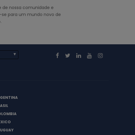
pe de nossa comunidade e
-se para um mundo novo de
.
RGENTINA
ASIL
OLOMBIA
ÉXICO
RUGUAY