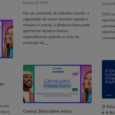
Março 27, 2025
Dezemb
Em um ambiente de trabalho remoto, a
2025 es
capacidade de tomar decisões rápidas e
oportun
eficazes é crucial. A distância física pode
carreir
apresentar desafios únicos,
objetiv
especialmente quando se trata da
começa
resolução de
…
s
o
cer
ou um
O fut
Canva: Descubre estos
 com o
e é As