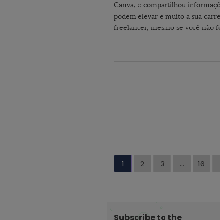
Canva, e compartilhou informaç
podem elevar e muito a sua carre
freelancer, mesmo se você não 
…
P
1
2
3
…
16
a
g
i
n
Subscribe to the