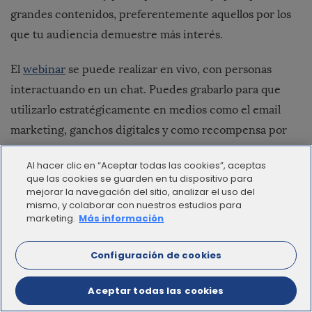
grandes contenidos, preferentemente aquellos por los
que tu audiencia demuestre más interés.
El
webinar
se puede realizar en vivo, con personas
interactuando en un chat. Puedes grabarlo para que
utilizarlo estratégicamente en medios como el email
marketing, ganchos digitales y como recompensa por
producir este contenido puedes captar leads para tu
Al hacer clic en “Aceptar todas las cookies”, aceptas
negocio.
que las cookies se guarden en tu dispositivo para
mejorar la navegación del sitio, analizar el uso del
Observa este Webinar en el que Google Hangouts se
mismo, y colaborar con nuestros estudios para
marketing.
Más información
presenta para un público en particular:
Configuración de cookies
Aceptar todas las cookies