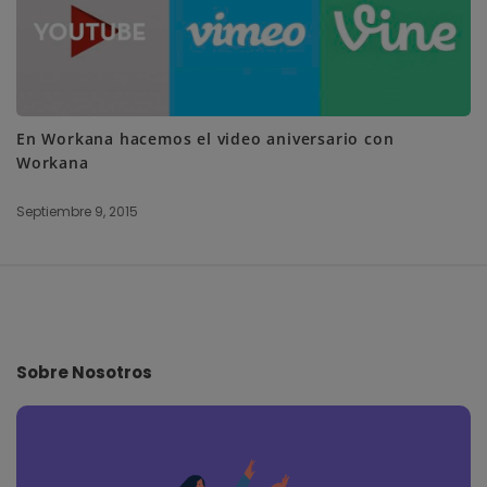
En Workana hacemos el video aniversario con
Workana
Septiembre 9, 2015
S
i
t
e
Sobre Nosotros
F
o
o
t