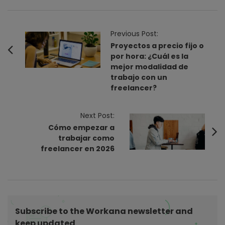
P
Previous Post:
o
Proyectos a precio fijo o
por hora: ¿Cuál es la
s
mejor modalidad de
t
trabajo con un
N
freelancer?
a
v
Next Post:
i
Cómo empezar a
trabajar como
g
freelancer en 2026
a
t
i
o
n
Subscribe to the Workana newsletter and
keep updated