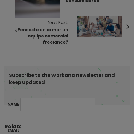
consumidores
N
a
v
Next Post:
¿Pensaste en armar un
i
equipo comercial
g
freelance?
a
t
i
o
Subscribe to the Workana newsletter and
n
keep updated
NAME
Related Posts:
EMAIL