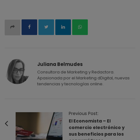
Juliana Belmudes
Consultora de Marketing y Redactora.
Apasionada por el Marketing dDigital, nuevas
tendencias y tecnologías online.
P
Previous Post:
o
El Economista – El
comercio electrónico y
s
sus beneficios para los
t