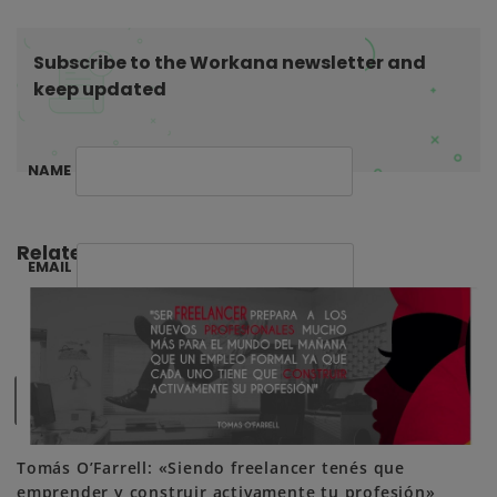
o
n
Subscribe to the Workana newsletter and
keep updated
NAME
Related Posts:
EMAIL
SUBSCRIBE ME
Tomás O’Farrell: «Siendo freelancer tenés que
emprender y construir activamente tu profesión»