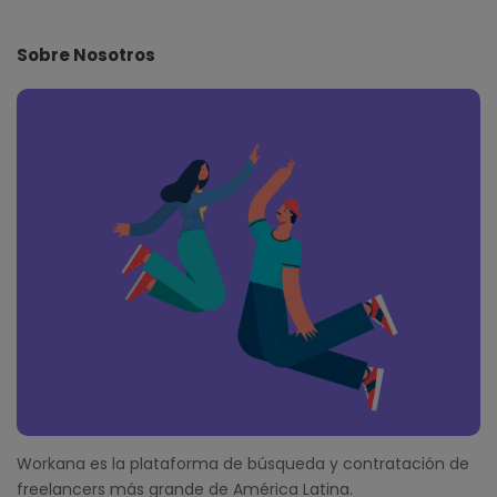
t
e
Sobre Nosotros
F
o
o
t
e
r
Workana es la plataforma de búsqueda y contratación de
freelancers más grande de América Latina.