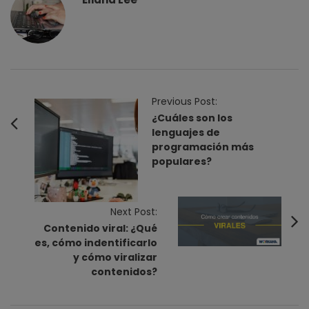
P
Previous Post:
o
¿Cuáles son los
lenguajes de
s
programación más
t
populares?
N
a
v
Next Post:
Contenido viral: ¿Qué
i
es, cómo indentificarlo
g
y cómo viralizar
a
contenidos?
t
i