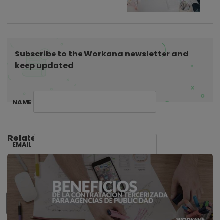
t
i
o
n
Subscribe to the Workana newsletter and
keep updated
NAME
Related Posts:
EMAIL
SUBSCRIBE ME