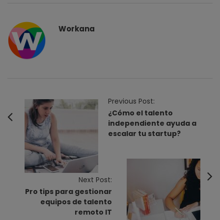
Workana
P
Previous Post:
o
¿Cómo el talento
independiente ayuda a
s
escalar tu startup?
t
N
a
v
Next Post:
Pro tips para gestionar
i
equipos de talento
g
remoto IT
a