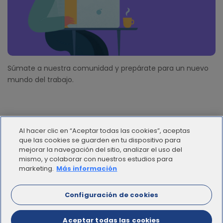
Súmate a nuestra comunidad y prepárate para un nuevo
mundo del trabajo.
Al hacer clic en “Aceptar todas las cookies”, aceptas
que las cookies se guarden en tu dispositivo para
mejorar la navegación del sitio, analizar el uso del
mismo, y colaborar con nuestros estudios para
© 2012 - 2025 | Workana LLC - Todos los derechos
marketing.
Más información
reservados
Configuración de cookies
ESPAÑOL
Aceptar todas las cookies