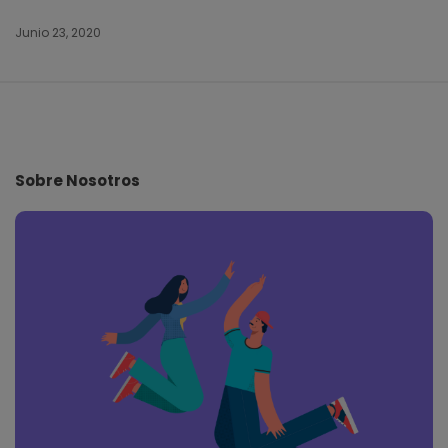
Junio 23, 2020
S
i
t
e
Sobre Nosotros
F
o
o
t
e
r