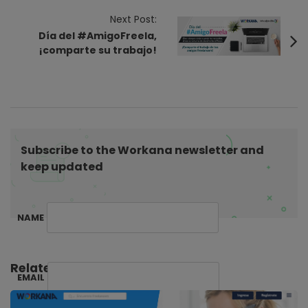
a
Next Post:
v
Día del #AmigoFreela,
i
¡comparte su trabajo!
g
a
t
i
o
Subscribe to the Workana newsletter and
n
keep updated
NAME
Related Posts:
EMAIL