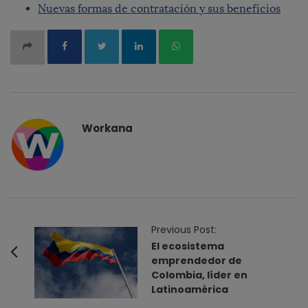
Nuevas formas de contratación y sus beneficios
Workana
P
Previous Post:
o
El ecosistema
emprendedor de
s
Colombia, líder en
t
Latinoamérica
N