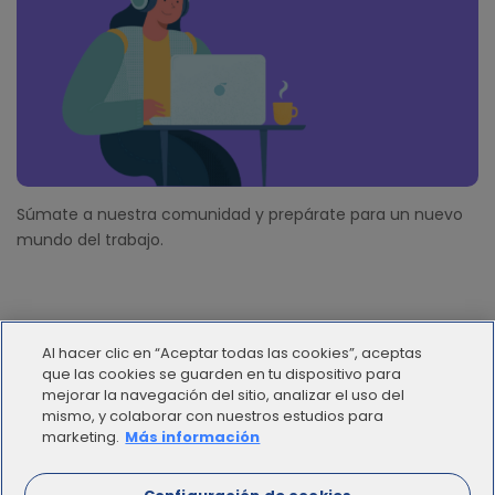
Súmate a nuestra comunidad y prepárate para un nuevo
mundo del trabajo.
Al hacer clic en “Aceptar todas las cookies”, aceptas
que las cookies se guarden en tu dispositivo para
mejorar la navegación del sitio, analizar el uso del
mismo, y colaborar con nuestros estudios para
© 2012 - 2025 | Workana LLC - Todos los derechos
marketing.
Más información
reservados