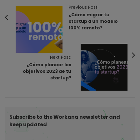
P
Previous Post:
o
¿Cómo migrar tu
startup a un modelo
s
100% remoto?
t
N
a
v
Next Post:
¿Cómo planear los
i
objetivos 2023 de tu
g
startup?
a
t
i
o
n
Subscribe to the Workana newsletter and
keep updated