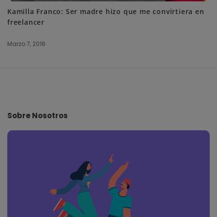
Kamilla Franco: Ser madre hizo que me convirtiera en
freelancer
Marzo 7, 2016
S
i
t
e
Sobre Nosotros
F
o
o
t
e
r