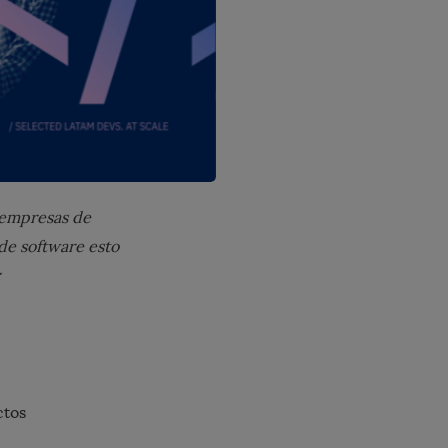
s empresas de
de software esto
:
ctos