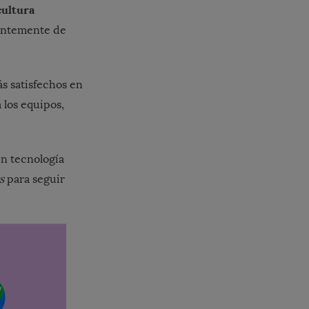
cultura
entemente de
s satisfechos en
 los equipos,
en tecnología
vs
para seguir