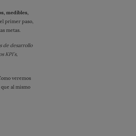
os, medibles,
 el primer paso,
tas metas.
 de desarrollo
s KPI´s,
. Como veremos
s que al mismo