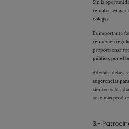
Sin la oportunida
remotos tengan c
colegas.
Es importante f
reuniones regula
proporcionar re
público, por el 
Además, debes te
sugerencias para
sienten valorado
sean más product
3.- Patroci