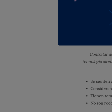
Contratar de
tecnología alre
Se sienten 
Consideran
Tienen temo
No son reco