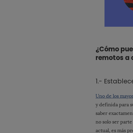
¿Cómo pued
remotos a 
1.- Estable
Uno de los mayor
y definida para s
saber exactament
no solo ser part
actual, es más p