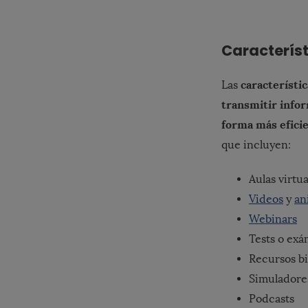
Característ
característi
Las
transmitir infor
forma más eficie
que incluyen:
Aulas virtua
Videos
y
an
Webinars
Tests o exá
Recursos bi
Simuladores
Podcasts