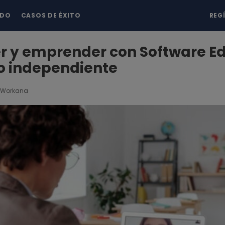
NDO
CASOS DE ÉXITO
REG
r y emprender con Software E
o independiente
Workana