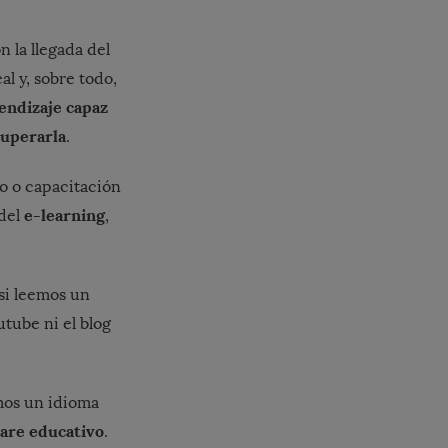
 la llegada del
l y, sobre todo,
endizaje capaz
superarla
.
o o capacitación
e-learning
 del
,
si leemos un
tube ni el blog
mos un idioma
ware educativo
.