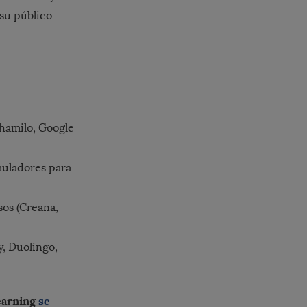
 su público
Chamilo, Google
muladores para
sos (Creana,
, Duolingo,
earning
se