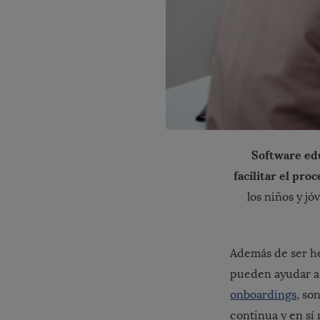
Software edu
facilitar el pro
los niños y j
Además de ser he
pueden ayudar a 
onboardings
, so
continua y en s