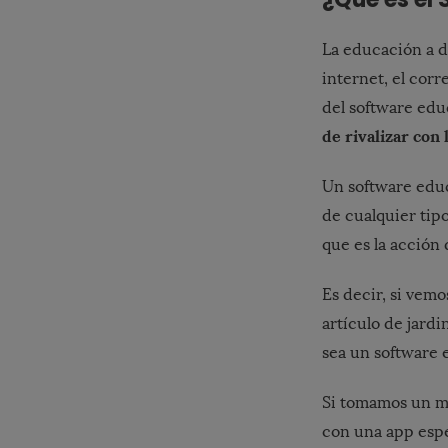
La educación a di
internet, el corr
del software edu
de rivalizar con
Un software educ
de cualquier tipo
que es la acción
Es decir, si vem
artículo de jard
sea un software 
Si tomamos un má
con una app esp