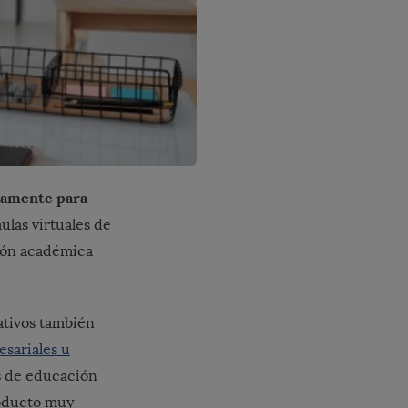
icamente para
ulas virtuales de
ción académica
ativos también
sariales u
s de educación
roducto muy