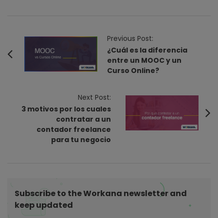
P
Previous Post:
o
¿Cuál es la diferencia
entre un MOOC y un
s
Curso Online?
t
N
Next Post:
a
3 motivos por los cuales
v
contratar a un
i
contador freelance
para tu negocio
g
a
t
i
Subscribe to the Workana newsletter and
o
keep updated
n