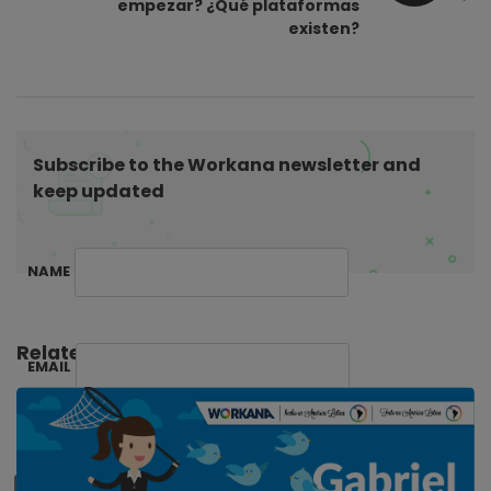
empezar? ¿Qué plataformas
v
existen?
i
g
a
t
Subscribe to the Workana newsletter and
i
keep updated
o
n
NAME
Related Posts:
EMAIL