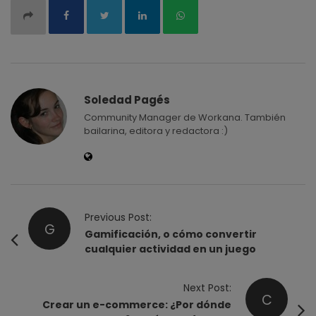
Soledad Pagés
Community Manager de Workana. También
bailarina, editora y redactora :)
P
Previous Post:
G
o
Gamificación, o cómo convertir
cualquier actividad en un juego
s
t
Next Post:
N
C
Crear un e-commerce: ¿Por dónde
a