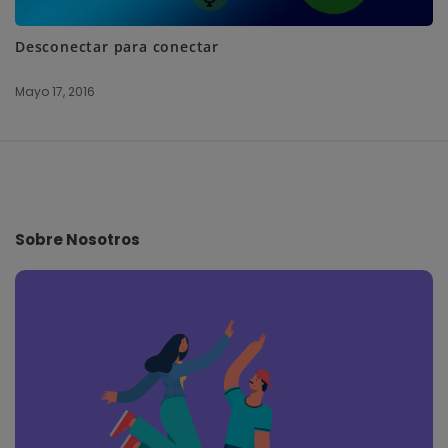
Desconectar para conectar
Mayo 17, 2016
S
i
t
e
Sobre Nosotros
F
o
o
t
e
r