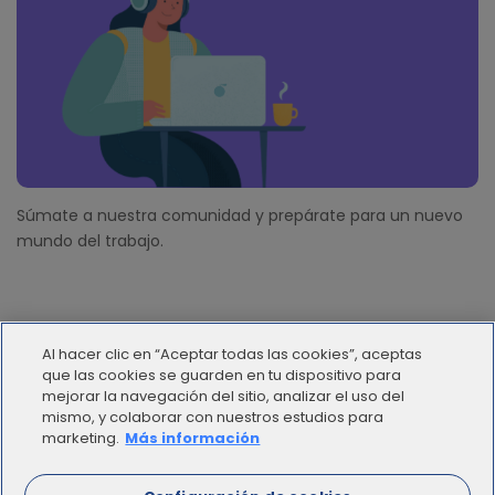
Súmate a nuestra comunidad y prepárate para un nuevo
mundo del trabajo.
Al hacer clic en “Aceptar todas las cookies”, aceptas
que las cookies se guarden en tu dispositivo para
mejorar la navegación del sitio, analizar el uso del
mismo, y colaborar con nuestros estudios para
© 2012 - 2025 | Workana LLC - Todos los derechos
marketing.
Más información
reservados