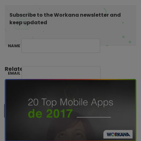
n
Subscribe to the Workana newsletter and
keep updated
NAME
Related Posts:
EMAIL
SUBSCRIBE ME