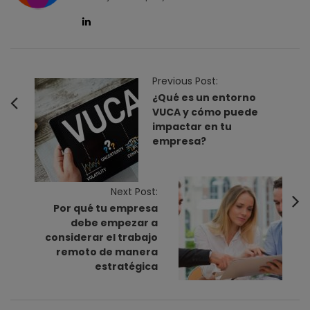
P
Previous Post:
o
¿Qué es un entorno
VUCA y cómo puede
s
impactar en tu
t
empresa?
N
a
v
Next Post:
Por qué tu empresa
i
debe empezar a
g
considerar el trabajo
a
remoto de manera
t
estratégica
i
o