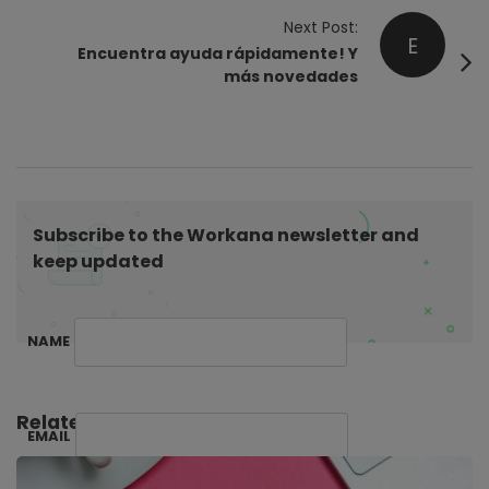
t
Next Post:
N
E
Encuentra ayuda rápidamente! Y
a
más novedades
v
i
g
a
t
Subscribe to the Workana newsletter and
i
keep updated
o
n
NAME
Related Posts:
EMAIL