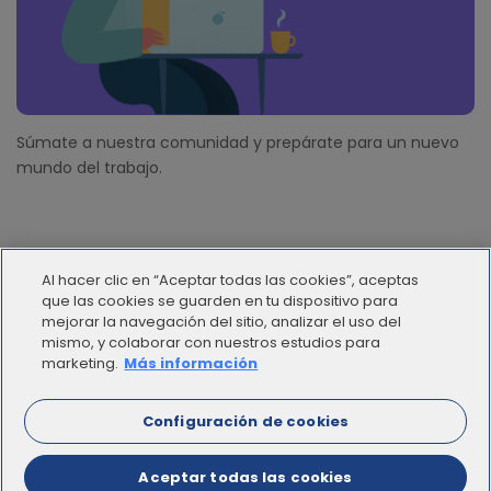
Súmate a nuestra comunidad y prepárate para un nuevo
mundo del trabajo.
Al hacer clic en “Aceptar todas las cookies”, aceptas
que las cookies se guarden en tu dispositivo para
mejorar la navegación del sitio, analizar el uso del
mismo, y colaborar con nuestros estudios para
© 2012 - 2025 | Workana LLC - Todos los derechos
marketing.
Más información
reservados
Configuración de cookies
ESPAÑOL
Aceptar todas las cookies