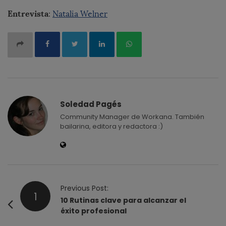
Entrevista
:
Natalia Welner
Soledad Pagés
Community Manager de Workana. También
bailarina, editora y redactora :)
P
Previous Post:
1
o
10 Rutinas clave para alcanzar el
éxito profesional
s