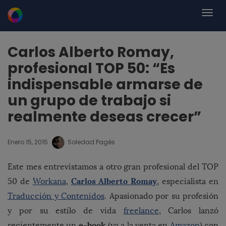
Carlos Alberto Romay,
profesional TOP 50: “Es
indispensable armarse de
un grupo de trabajo si
realmente deseas crecer”
Enero 15, 2015
Soledad Pagés
Este mes entrevistamos a otro gran profesional del TOP
Carlos Alberto Romay
50 de
Workana
,
, especialista en
Traducción y Contenidos
. Apasionado por su profesión
y por su estilo de vida
freelance
, Carlos lanzó
e-book
recientemente un
(ya a la venta en
Amazon
) con