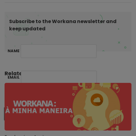
t
i
o
Subscribe to the Workana newsletter and
n
keep updated
NAME
Related Posts:
EMAIL
SUBSCRIBE ME