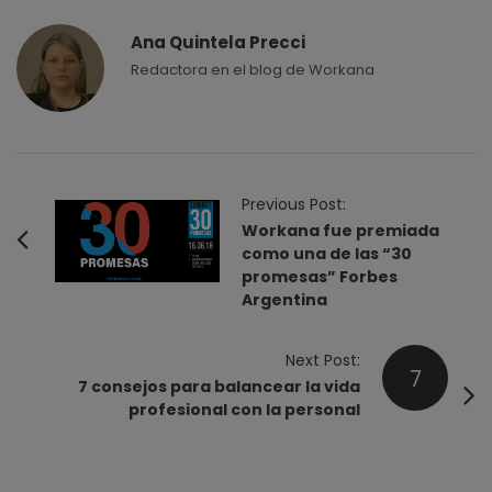
Ana Quintela Precci
Redactora en el blog de Workana
P
Previous Post:
o
Workana fue premiada
como una de las “30
s
promesas” Forbes
t
Argentina
N
a
Next Post:
7
v
7 consejos para balancear la vida
i
profesional con la personal
g
a