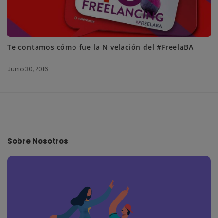
Te contamos cómo fue la Nivelación del #FreelaBA
Junio 30, 2016
S
i
t
e
Sobre Nosotros
F
o
o
t
e
r