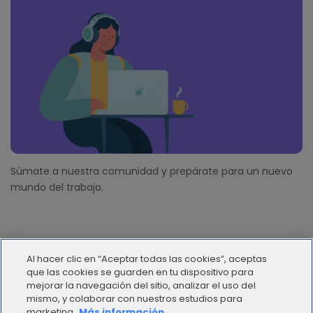
Súmate a nuestra comunidad y prepárate para un nuevo
mundo del trabajo.
Al hacer clic en “Aceptar todas las cookies”, aceptas
que las cookies se guarden en tu dispositivo para
mejorar la navegación del sitio, analizar el uso del
mismo, y colaborar con nuestros estudios para
© 2012 - 2025 | Workana LLC - Todos los derechos
marketing.
Más información