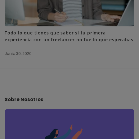
Todo lo que tienes que saber si tu primera
experiencia con un freelancer no fue lo que esperabas
Junio 30, 2020
S
i
t
e
Sobre Nosotros
F
o
o
t