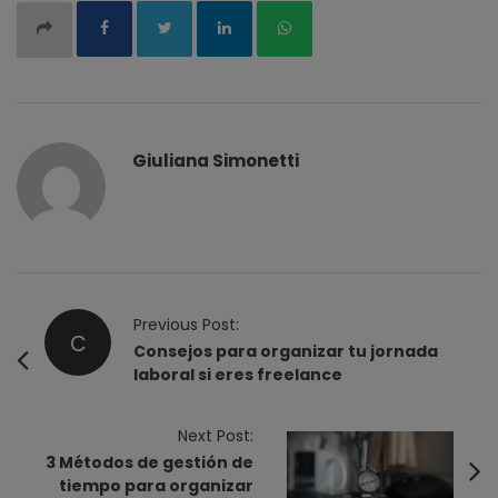
Giuliana Simonetti
P
Previous Post:
C
o
Consejos para organizar tu jornada
laboral si eres freelance
s
t
Next Post:
N
3 Métodos de gestión de
a
tiempo para organizar