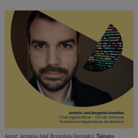
Talento
Autor:
Antonio
Jos
é Bergoñós González