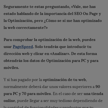
Seguramente te estas preguntando, «Vale, me has
estado hablando de la importancia del SEO On Page y
la Optimizaci
ó
n, pero
¿
C
ó
mo se si me han optimizado
la web correctamente?»
Para comprobar la optimizaci
ó
n de la web, puedes
usar
PageSpeed
. Solo tendr
á
s que introducir tu
direcci
ó
n web y clicar en «Analizar». De esta forma
obtendr
á
s los datos de Optimizaci
ó
n para PC y para
m
ó
viles.
optimizaci
ó
n de tu web
Y si has pagado por la
,
90
normalmente deberá dar unos valores superiores a
para PC y 70 para m
ó
viles
una tienda
. En el caso de ser
online
, puede llegar a ser muy tedioso dependiendo de
la cantidad de funcionalidades y productos que tu