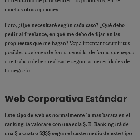
tu tienda online para vender tus productos, entre
muchas otras opciones.
¿
Que necesitar
é
seg
ú
n cada caso?
¿
Qu
é
debo
Pero,
pedir al freelance, en qu
é
me debo de fijar en las
propuestas que me hagan?
Voy a intentar resumir tus
posibles opciones de forma sencilla, de forma que sepas
que trabajo deben realizarte según las necesidades de
tu negocio.
Web Corporativa Est
á
ndar
Este tipo de web es normalmente la mas barata en el
ranking, la valorare con una sola $.
El Ranking ir
á
de
una $ a cuatro $$$$ seg
ú
n el coste medio de este tipo