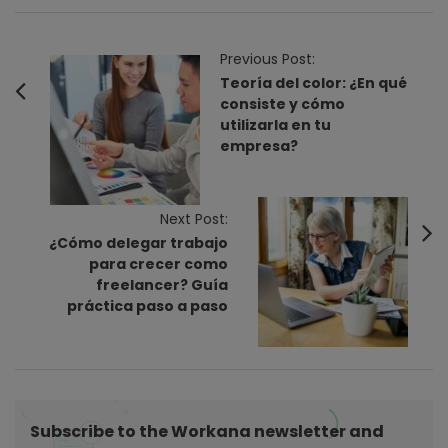
P
Previous Post:
o
Teoría del color: ¿En qué
consiste y cómo
s
utilizarla en tu
t
empresa?
N
a
v
Next Post:
¿Cómo delegar trabajo
i
para crecer como
g
freelancer? Guía
a
práctica paso a paso
t
i
o
n
Subscribe to the Workana newsletter and