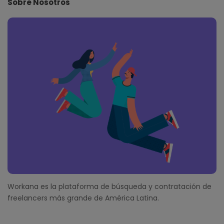
Sobre Nosotros
F
o
o
t
e
r
Workana es la plataforma de búsqueda y contratación de
freelancers más grande de América Latina.