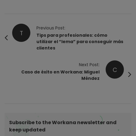
P
Previous Post:
T
o
Tips para profesionales: cómo
utilizar el “lema” para conseguir más
s
clientes
t
N
Next Post:
a
C
Caso de éxito en Workana: Miguel
v
Méndez
i
g
a
t
i
Subscribe to the Workana newsletter and
o
keep updated
n