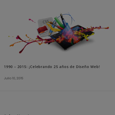
1990 – 2015: ¡Celebrando 25 años de Diseño Web!
Julio 10, 2015
S
i
t
e