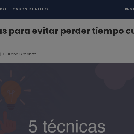
NDO
CASOS DE ÉXITO
REG
as para evitar perder tiempo 
s
Giuliana Simonetti