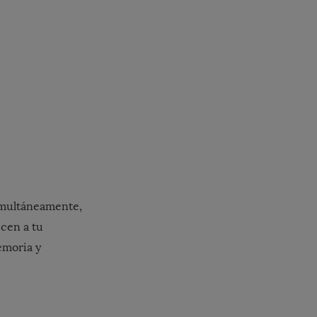
simultáneamente,
ecen a tu
emoria y