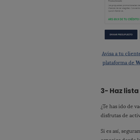
Avisa a tu client
W
plataforma de
3- Haz list
¿Te has ido de v
disfrutas de act
Si es así, segur