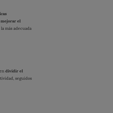
icas
mejorar el
a
s la más adecuada
dividir el
 en
tividad, seguidos