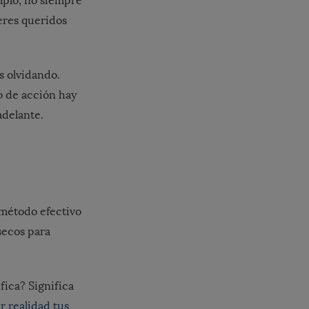
emplo, no siempre
seres queridos
s olvidando.
o de acción hay
adelante.
 método efectivo
secos para
fica? Significa
r realidad tus