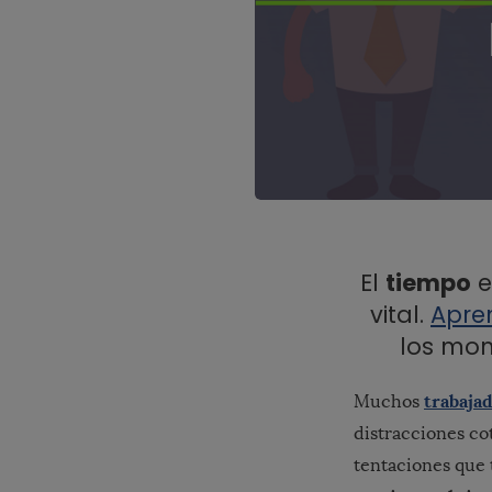
El
tiempo
e
vital.
Apre
los mom
trabaja
Muchos
distracciones co
tentaciones que 