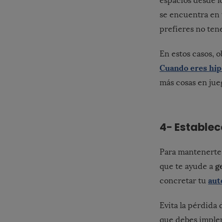
espacios desde lo
se encuentra en t
prefieres no ten
En estos casos, o
Cuando eres hip
más cosas en jueg
4- Estable
Para mantenerte 
g
que te ayude a
aut
concretar tu
Evita la pérdida
que debes implem