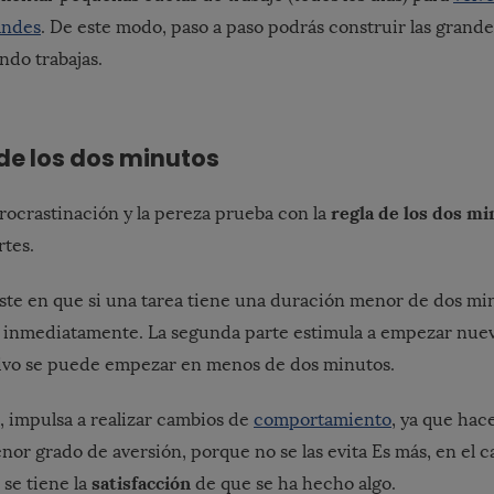
andes
. De este modo, paso a paso podrás construir las grand
do trabajas.
 de los dos minutos
regla de los dos mi
rocrastinación y la pereza prueba con la
rtes.
ste en que si una tarea tiene una duración menor de dos mi
 inmediatamente. La segunda parte estimula a empezar nuev
tivo se puede empezar en menos de dos minutos.
a, impulsa a realizar cambios de
comportamiento
, ya que hace
nor grado de aversión, porque no se las evita Es más, en el 
satisfacción
 se tiene la
de que se ha hecho algo.