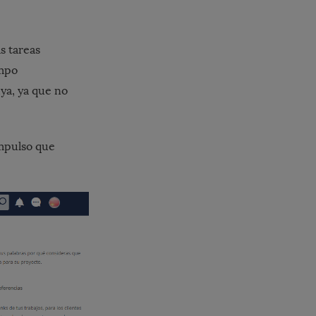
s tareas
empo
uya, ya que no
impulso que