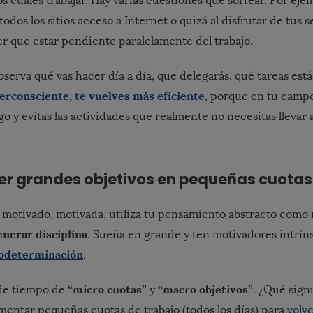
s cuales trabajar. Hay varias cuestiones que sortear. Por ej
odos los sitios acceso a Internet o quizá al disfrutar de tus 
er que estar pendiente paralelamente del trabajo.
bserva qué vas hacer día a día, que delegarás, qué tareas está
erconsciente, te vuelves más eficiente
, porque en tu camp
o y evitas las actividades que realmente no necesitas llevar 
cer grandes objetivos en pequeñas cuotas
motivado, motivada, utiliza tu pensamiento abstracto como
enerar disciplina
. Sueña en grande y ten motivadores intrín
odeterminación
.
“micro cuotas”
“macro objetivos”
 de tiempo de
y
. ¿Qué signi
entar pequeñas cuotas de trabajo (todos los días) para
volve