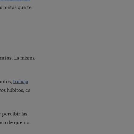
es metas que te
nutos
. La misma
nutos,
trabaja
os hábitos, es
 percibir las
caso de que no