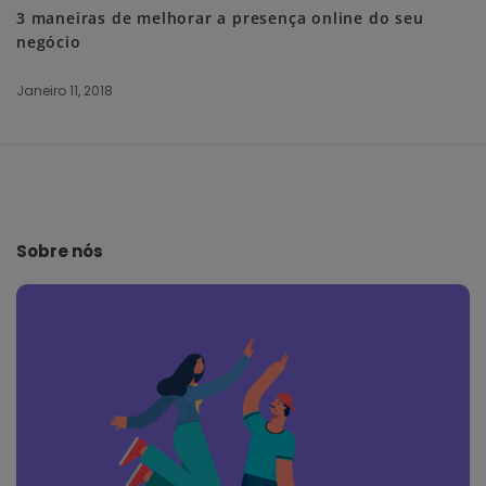
3 maneiras de melhorar a presença online do seu
negócio
Janeiro 11, 2018
S
i
t
e
Sobre nós
F
o
o
t
e
r