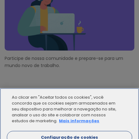
Participe de nossa comunidade e prepare-se para um
mundo novo de trabalho.
Ao clicar em "Aceitar todos os cookies", você
concorda que os cookies sejam armazenados em
seu dispositivo para melhorar a navegação no site,
analisar o uso do site e colaborar com nossos
© 2012 - 2025 | Workana LLC - Todos los derechos
estudos de marketing.
Mais informações
reservados
Configuração de cookies
ESPAÑOL