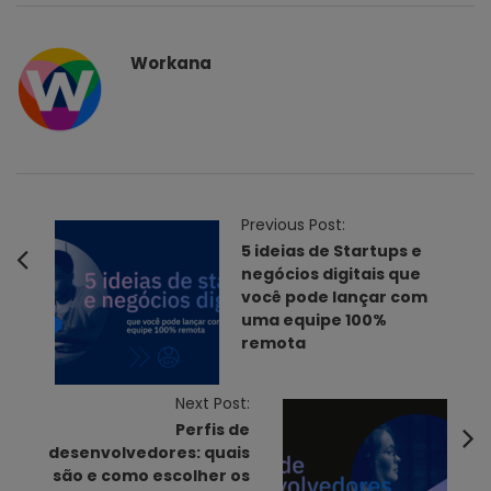
Workana
P
Previous Post:
o
5 ideias de Startups e
negócios digitais que
s
você pode lançar com
t
uma equipe 100%
N
remota
a
v
Next Post:
i
Perfis de
desenvolvedores: quais
g
são e como escolher os
a