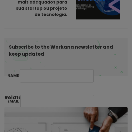
mais adequados para
t
sua startup ou projeto
de tecnologia.
i
o
n
Subscribe to the Workana newsletter and
keep updated
NAME
Related Posts:
EMAIL