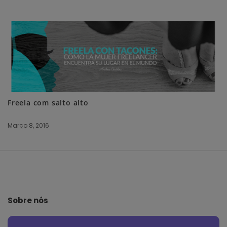
Freela com salto alto
Março 8, 2016
S
i
t
e
Sobre nós
F
o