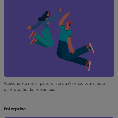
o
t
e
r
Workana é a maior plataforma da América Latina para
contratação de freelances.
Enterprise