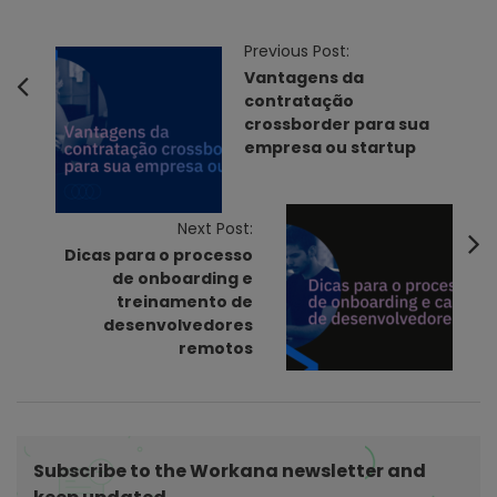
P
Previous Post:
o
Vantagens da
contratação
s
crossborder para sua
t
empresa ou startup
N
a
v
Next Post:
Dicas para o processo
i
de onboarding e
g
treinamento de
a
desenvolvedores
t
remotos
i
o
n
Subscribe to the Workana newsletter and