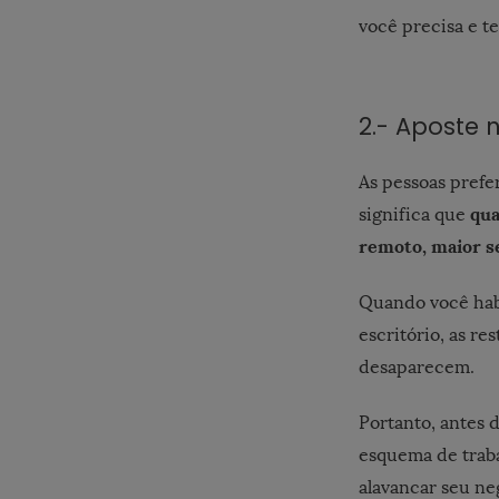
você precisa e t
2.- Aposte 
As pessoas prefe
qua
significa que
remoto, maior se
Quando você hab
escritório, as r
desaparecem.
Portanto, antes 
esquema de traba
alavancar seu ne