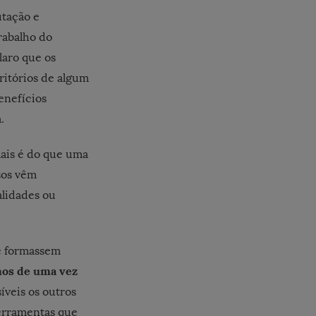
tação e
rabalho do
laro que os
ritórios de algum
enefícios
.
mais é do que uma
osos vêm
alidades ou
se formassem
os de uma vez
síveis os outros
ferramentas que