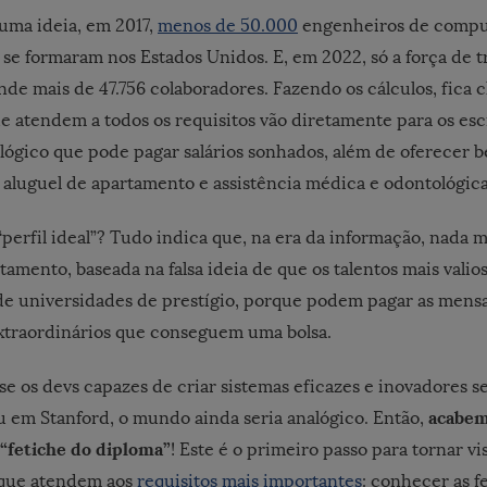
 uma ideia, em 2017,
menos de 50.000
engenheiros de compu
se formaram nos Estados Unidos. E, em 2022, só a força de t
e mais de 47.756 colaboradores. Fazendo os cálculos, fica c
que atendem a todos os requisitos vão diretamente para os esc
ógico que pode pagar salários sonhados, além de oferecer b
 aluguel de apartamento e assistência médica e odontológica
 “perfil ideal”? Tudo indica que, na era da informação, nada 
tamento, baseada na falsa ideia de que os talentos mais vali
e universidades de prestígio, porque podem pagar as mens
xtraordinários que conseguem uma bolsa.
 se os devs capazes de criar sistemas eficazes e inovadores 
acabem
 em Stanford, o mundo ainda seria analógico. Então,
“fetiche do diploma”
! Este é o primeiro passo para tornar vi
 que atendem aos
requisitos mais importantes
: conhecer as 