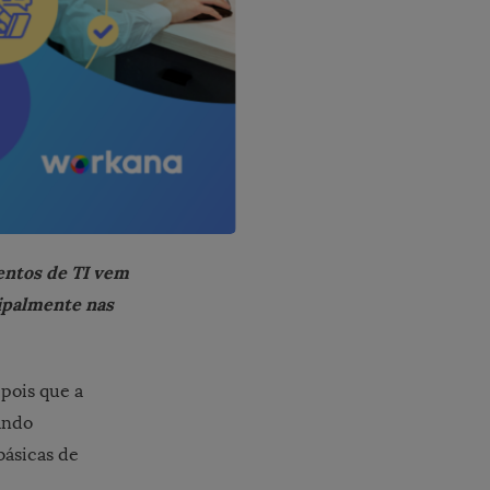
lentos de TI vem
cipalmente nas
pois que a
ando
básicas de