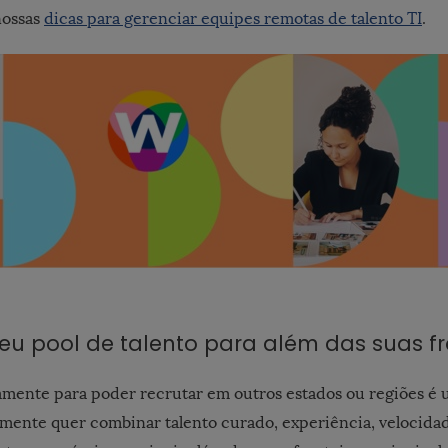
nossas
dicas para gerenciar equipes remotas de talento TI
.
seu pool de talento para além das suas fr
mente para poder recrutar em outros estados ou regiões é u
lmente quer combinar talento curado, experiência, velocida