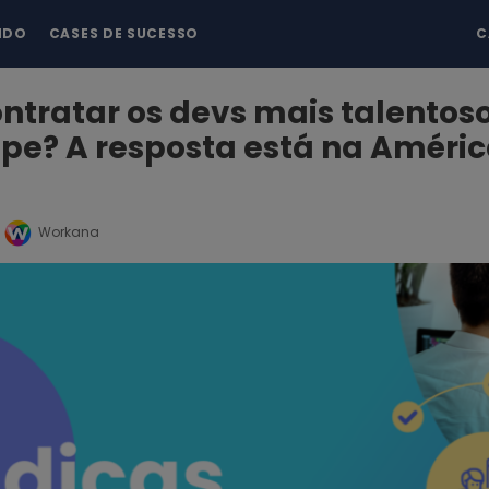
NDO
CASES DE SUCESSO
C
tratar os devs mais talentos
pe? A resposta está na Améri
Workana