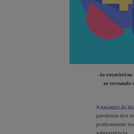
As estatísticas
se tornando c
A
escassez de de
pandemia deu um 
praticamente tud
sobrevivência.