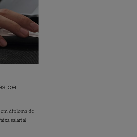
es de
 com diploma de
ixa salarial