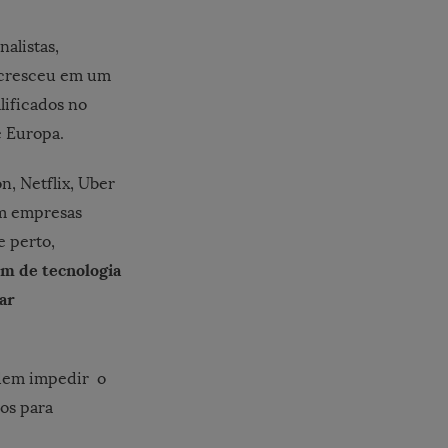
analistas,
a cresceu em um
lificados no
e Europa.
, Netflix, Uber
em empresas
e perto,
am de tecnologia
ar
odem impedir o
os para