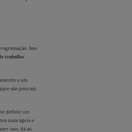
programação. Isso
de trabalho
camento a um
 (que são poucas)
te definir um
tes mais ágeis e
zer isso, dá só