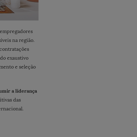
s empregadores
íveis na região.
 contratações
do exaustivo
mento e seleção
umir a liderança
itivas das
rnacional.