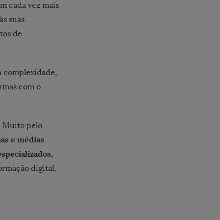
am cada vez mais
às suas
tos de
ta complexidade,
ormas com o
. Muito pelo
nas e médias
specializados,
ormação digital,