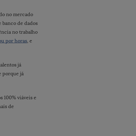
ndo no mercado
me banco de dados
ência no trabalho
ou por horas
, e
alentos já
 porque já
s 100% viáveis e
ais de