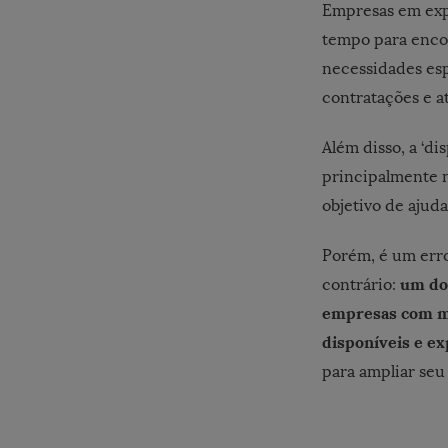
Empresas em exp
tempo para encon
necessidades esp
contratações e a
Além disso, a ‘di
principalmente n
objetivo de ajud
Porém, é um erro
um do
contrário:
empresas com mui
disponíveis e e
para ampliar seu