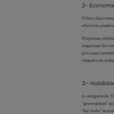
2- Economi
O foco das consu
eficiente possíve
Pequenas, média
esquemas de cont
precisam investi
relações de traba
3.- Habilid
A categoria de TI
“generalistas” q
“faz-tudo” tecno