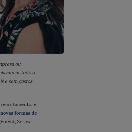
mpresa ou
alavancar todo o
is e sem gastos
 recrutamento, e
s
novas formas de
agement, Scrow