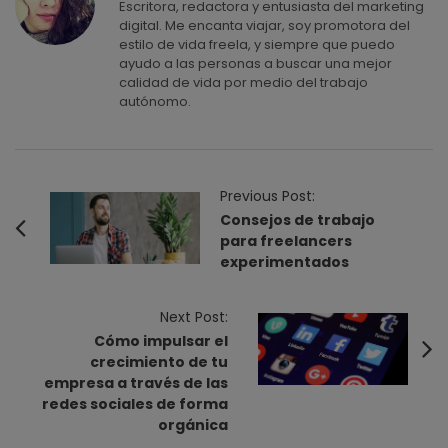
Escritora, redactora y entusiasta del marketing
digital. Me encanta viajar, soy promotora del
estilo de vida freela, y siempre que puedo
ayudo a las personas a buscar una mejor
calidad de vida por medio del trabajo
autónomo.
P
Previous Post:
o
Consejos de trabajo
para freelancers
s
experimentados
t
N
Next Post:
a
Cómo impulsar el
v
crecimiento de tu
i
empresa a través de las
redes sociales de forma
g
orgánica
a