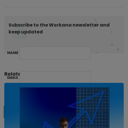
t
i
o
Subscribe to the Workana newsletter and
n
keep updated
NAME
Related Posts:
EMAIL
SUBSCRIBE ME