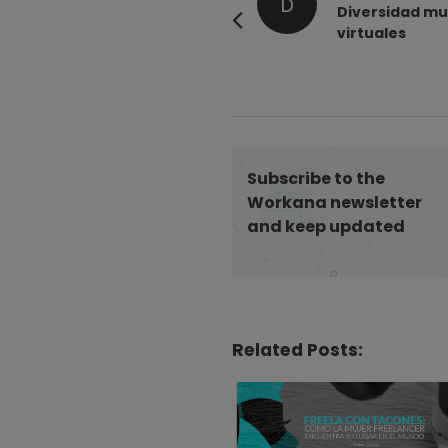
D
o
Diversidad mul
virtuales
s
t
N
a
v
i
Subscribe to the
g
Workana newsletter
and keep updated
a
t
i
o
n
Related Posts: