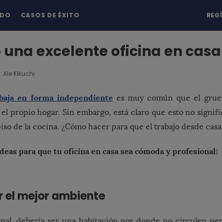
NDO
CASOS DE ÉXITO
REG
una excelente oficina en casa
Ale Kikuchi
abaja en forma independiente
es muy común que el grueso
 el propio hogar. Sin embargo, está claro que esto no signifi
 piso de la cocina. ¿Cómo hacer para que el trabajo desde ca
ideas para que tu oficina en casa sea cómoda y profesional:
r el mejor ambiente
pal, debería ser una habitación por donde no circulen pe