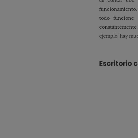
es contar con 
funcionamiento.
todo funcione 
constantemente
ejemplo, hay mu
Escritorio