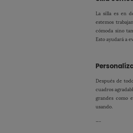
La silla es en
estemos trabaja
cómoda sino tam
Esto ayudará a ev
Personalíz
Después de tod
cuadros agradabl
grandes como el
usando.
—-