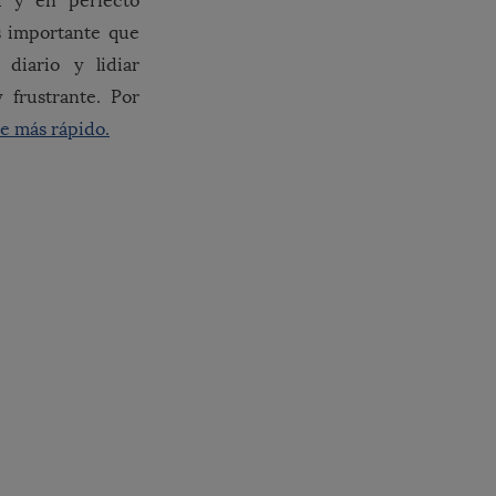
d y en perfecto
s importante que
diario y lidiar
frustrante. Por
e más rápido.