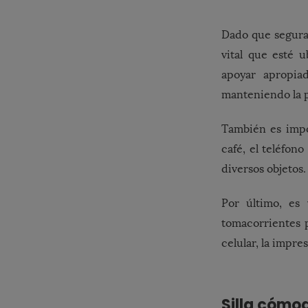
Dado que segura
vital que esté 
apoyar apropia
manteniendo la p
También es impo
café, el teléfon
diversos objetos.
Por último, es 
tomacorrientes 
celular, la impre
Silla cómo