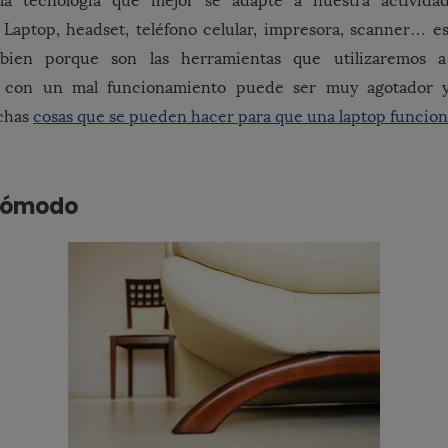
la tecnología que mejor se adapte a nuestra activida
 Laptop, headset, teléfono celular, impresora, scanner… e
bien porque son las herramientas que utilizaremos a 
 con un mal funcionamiento puede ser muy agotador y 
chas
cosas que se pueden hacer para que una laptop funcion
 cómodo