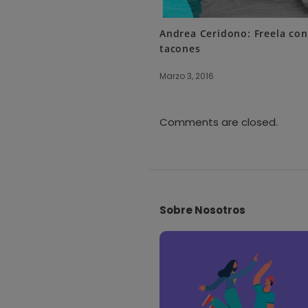
Andrea Ceridono: Freela con
tacones
Marzo 3, 2016
Comments are closed.
S
i
Sobre Nosotros
t
e
F
o
o
t