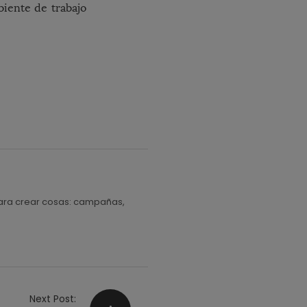
biente de trabajo
r para crear cosas: campañas,
Next Post: