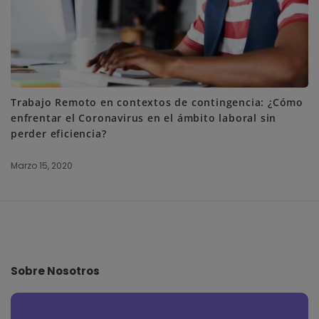
Trabajo Remoto en contextos de contingencia: ¿Cómo
enfrentar el Coronavirus en el ámbito laboral sin
perder eficiencia?
Marzo 15, 2020
S
i
t
e
Sobre Nosotros
F
o