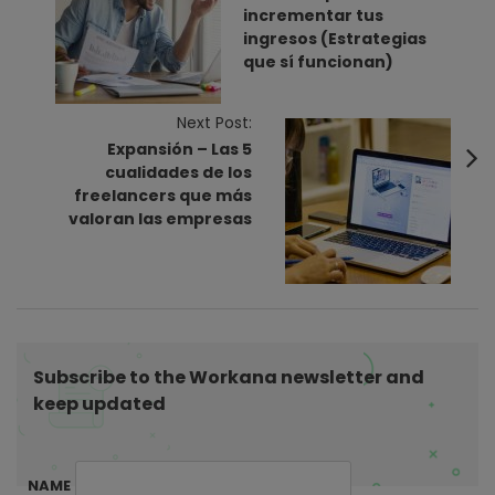
s
incrementar tus
t
ingresos (Estrategias
N
que sí funcionan)
a
v
Next Post:
i
Expansión – Las 5
cualidades de los
g
freelancers que más
a
valoran las empresas
t
i
o
n
Subscribe to the Workana newsletter and
keep updated
NAME