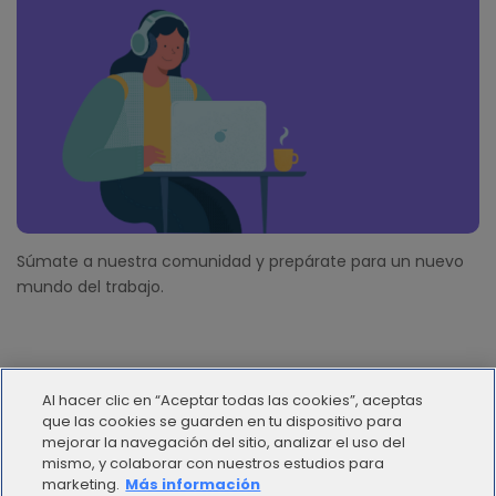
Súmate a nuestra comunidad y prepárate para un nuevo
mundo del trabajo.
Al hacer clic en “Aceptar todas las cookies”, aceptas
que las cookies se guarden en tu dispositivo para
mejorar la navegación del sitio, analizar el uso del
mismo, y colaborar con nuestros estudios para
© 2012 - 2025 | Workana LLC - Todos los derechos
marketing.
Más información