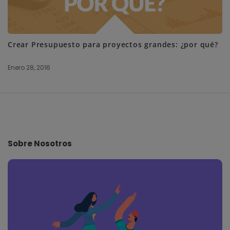
Crear Presupuesto para proyectos grandes: ¿por qué?
Enero 28, 2016
S
i
t
e
Sobre Nosotros
F
o
o
t
e
r