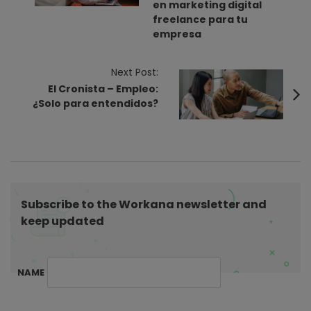
en marketing digital
t
freelance para tu
N
empresa
a
v
Next Post:
i
El Cronista – Empleo:
¿Solo para entendidos?
g
a
t
i
o
n
Subscribe to the Workana newsletter and
keep updated
NAME