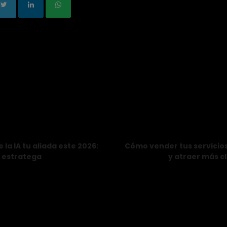
ndez
la IA tu aliada este 2026:
Cómo vender tus servicio
 estratega
y atraer más c