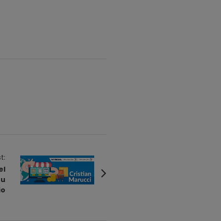
t:
el
tu
io