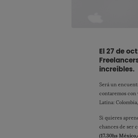
El 27 de o
Freelancer
increíbles.
Será un encuent
contaremos con v
Latina: Colombia
Si quieres apren
chances de ser c
(17.30hs México