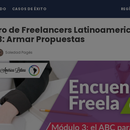
NDO
CASOS DE ÉXITO
REG
o de Freelancers Latinoameri
3: Armar Propuestas
Soledad Pagés