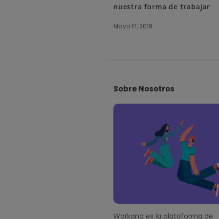
nuestra forma de trabajar
Mayo 17, 2019
S
i
Sobre Nosotros
t
e
F
o
o
t
e
r
Workana es la plataforma de