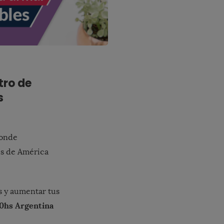
tro de
s
donde
es de América
s y aumentar tus
30hs Argentina