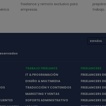
freelance y remoto exclusivo para
prepára
érica
empresas.
trabajo.
ESPAÑOL
 reservados
TRABAJO FREELANCE
FREELANCERS
IT & PROGRAMACIÓN
FREELANCERS D
DISEÑO & MULTIMEDIA
FREELANCERS DE
IOS
TRADUCCIÓN Y CONTENIDOS
FREELANCERS D
MARKETING Y VENTAS
FREELANCERS D
CLIENTES
SOPORTE ADMINISTRATIVO
FREELANCERS D