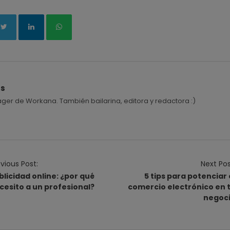
és
r de Workana. También bailarina, editora y redactora :)
vious Post:
Next Pos
blicidad online: ¿por qué
5 tips para potenciar 
cesito a un profesional?
comercio electrónico en 
negoc