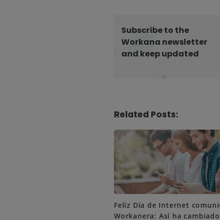
a
v
i
Subscribe to the
g
Workana newsletter
and keep updated
a
t
i
o
n
Related Posts:
Feliz Día de Internet comun
Workanera: Así ha cambiado