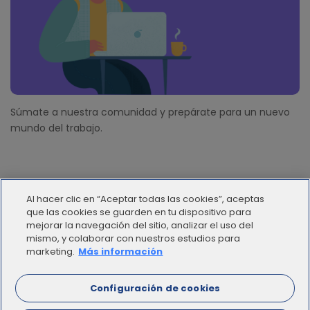
Súmate a nuestra comunidad y prepárate para un nuevo
mundo del trabajo.
Al hacer clic en “Aceptar todas las cookies”, aceptas
que las cookies se guarden en tu dispositivo para
mejorar la navegación del sitio, analizar el uso del
mismo, y colaborar con nuestros estudios para
© 2012 - 2025 | Workana LLC - Todos los derechos
marketing.
Más información
reservados
Configuración de cookies
ESPAÑOL