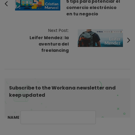
o
5 tips para potenciar el
comercio electrónico
s
en tu negocio
t
N
Next Post:
a
Leifer Mendez: la
v
aventura del
i
freelancing
g
a
t
i
Subscribe to the Workana newsletter and
o
keep updated
n
NAME