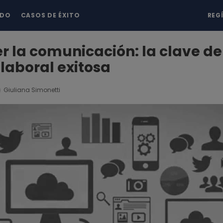
NDO
CASOS DE ÉXITO
REG
 la comunicación: la clave d
 laboral exitosa
Giuliana Simonetti