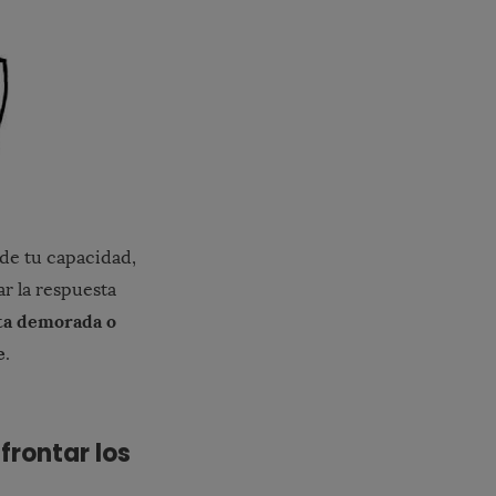
ede tu capacidad,
r la respuesta
ta demorada o
e
.
frontar los