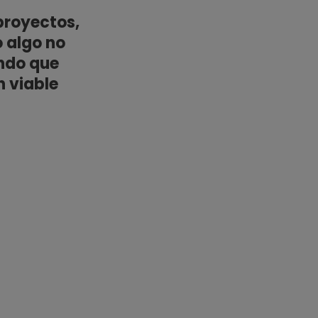
proyectos,
 algo no
ando que
n viable