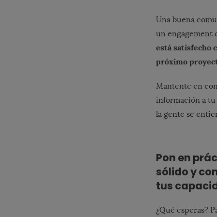
Una buena comuni
un engagement co
está satisfecho 
próximo proyect
Mantente en cont
información a tu
la gente se entie
Pon en prá
sólido y co
tus capaci
¿Qué esperas? P