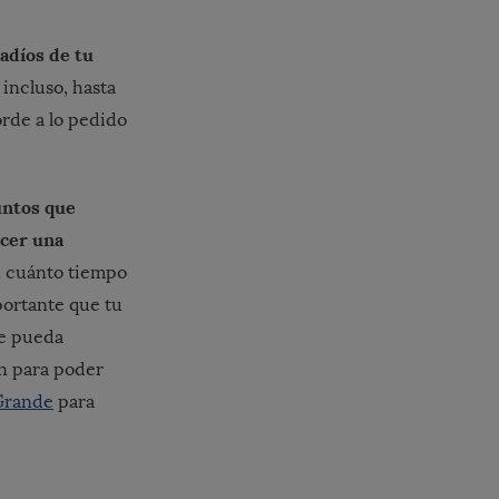
adíos de tu
 incluso, hasta
orde a lo pedido
untos que
ecer una
n cuánto tiempo
mportante que tu
ue pueda
n para poder
 Grande
para