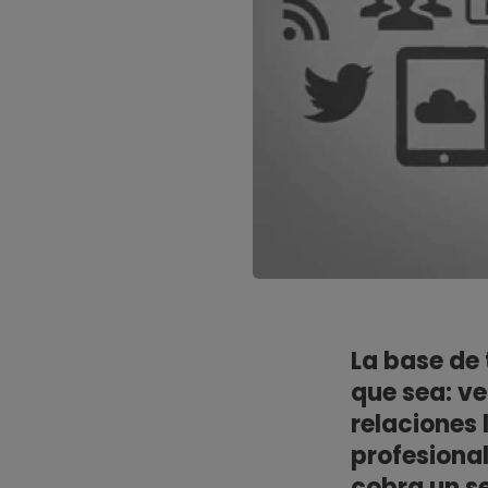
La base de 
que sea: ve
relaciones 
profesiona
cobra un s