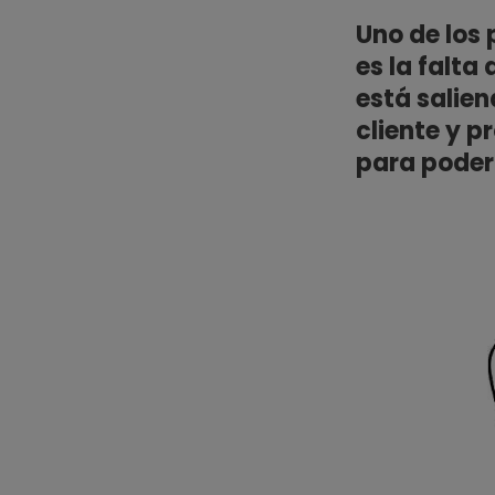
Uno de los
es la falt
está salien
cliente y p
para poder 