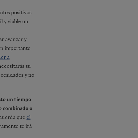
ntos positivos
l y viable un
er avanzar y
an importante
der a
necesitarás su
necesidades y no
cto un tiempo
lo combinado o
cuerda que
el
uramente te irá