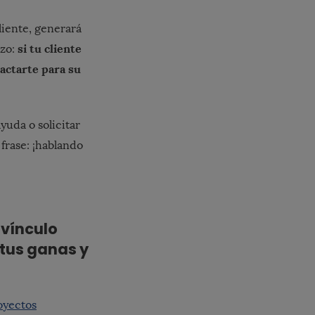
liente, generará
si tu cliente
azo:
tactarte para su
yuda o solicitar
frase: ¡hablando
 vínculo
 tus ganas y
oyectos