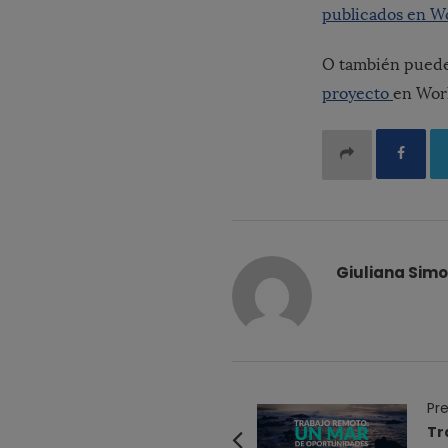
publicados en Wo
O también puedes
proyecto
en Wor
Giuliana Simo
P
Pre
o
Tr