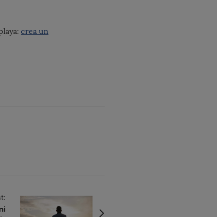
playa:
crea un
t:
mi