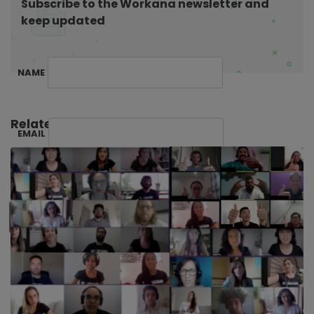
i
Subscribe to the Workana newsletter and
keep updated
o
n
NAME
Related Posts:
EMAIL
SUBSCRIBE ME