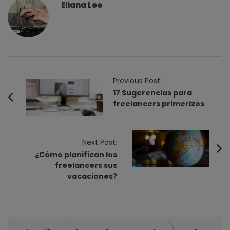
Eliana Lee
P
Previous Post:
o
17 Sugerencias para
freelancers primerizos
s
t
N
Next Post:
a
¿Cómo planifican los
v
freelancers sus
i
vacaciones?
g
a
t