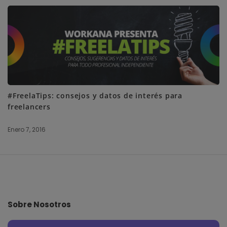
#FreelaTips: consejos y datos de interés para
freelancers
Enero 7, 2016
S
i
t
e
Sobre Nosotros
F