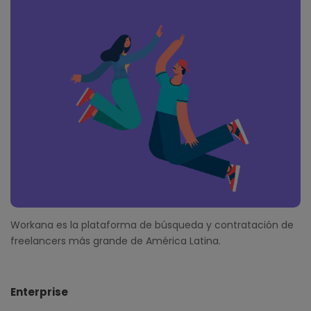
o
o
t
e
r
Workana es la plataforma de búsqueda y contratación de
freelancers más grande de América Latina.
Enterprise