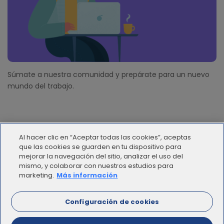
Súmate a nuestra comunidad y prepárate para un nuevo
mundo del trabajo.
Al hacer clic en “Aceptar todas las cookies”, aceptas
que las cookies se guarden en tu dispositivo para
mejorar la navegación del sitio, analizar el uso del
mismo, y colaborar con nuestros estudios para
© 2012 - 2025 | Workana LLC - Todos los derechos
marketing.
Más información
reservados
Configuración de cookies
ESPAÑOL