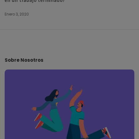
en un trabajo terminado?
Enero 3, 2020
S
i
t
e
Sobre Nosotros
F
o
o
t
e
r