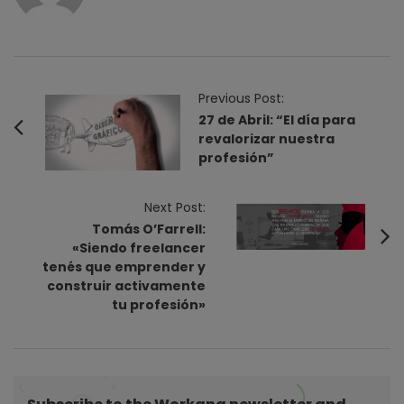
P
Previous Post:
o
27 de Abril: “El día para
revalorizar nuestra
s
profesión”
t
N
Next Post:
a
Tomás O’Farrell:
v
«Siendo freelancer
i
tenés que emprender y
construir activamente
g
tu profesión»
a
t
i
o