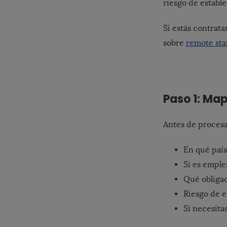
riesgo de estab
Si estás contrat
sobre
remote sta
Paso 1: Map
Antes de procesa
En qué país
Si es emple
Qué obligac
Riesgo de 
Si necesita