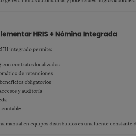
 genera multas automáticas y potenciales litigios laborales.
plementar HRIS + Nómina Integrada
RHH integrado permite:
 con contratos localizados
tomático de retenciones
beneficios obligatorios
accesos y auditoría
eda
 contable
na manual en equipos distribuidos es una fuente constante d