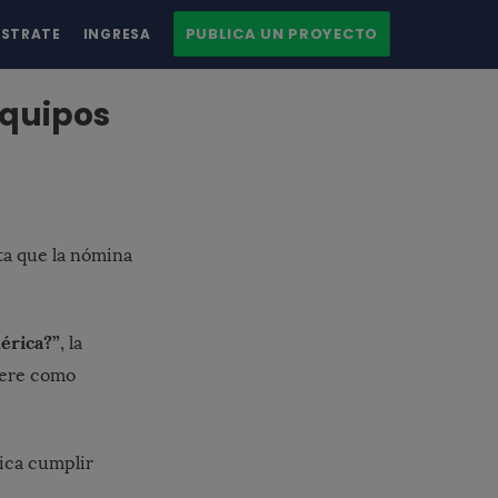
PUBLICA UN PROYECTO
ÍSTRATE
INGRESA
Equipos
ta que la nómina
érica?”
, la
opere como
lica cumplir