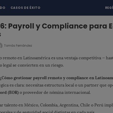
NDO
CASOS DE ÉXITO
REG
6: Payroll y Compliance para 
s
Tomás Fernández
o remoto en Latinoamérica es una ventaja competitiva — has
o legal se convierten en un riesgo.
¿Cómo gestionar payroll remoto y compliance en Latinoam
égica es clara: necesitas estructura local o un partner que 
ord (EOR)
o proveedor de nómina internacional.
ar talento en México, Colombia, Argentina, Chile o Perú imp
aborales y de seguridad social distintas en cada país.