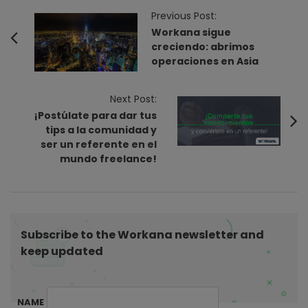
P
Previous Post:
o
Workana sigue
creciendo: abrimos
s
operaciones en Asia
t
N
Next Post:
a
¡Postúlate para dar tus
v
tips a la comunidad y
i
ser un referente en el
mundo freelance!
g
a
t
i
Subscribe to the Workana newsletter and
o
keep updated
n
NAME