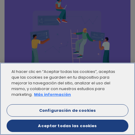
Al hacer clic en “Aceptar todas las cookies”, aceptas
que las cookies se guarden en tu dispositivo para
mejorar la navegación del sitio, analizar el uso del
mismo, y colaborar con nuestros estudios para
Conoce el servicio de talento freelance y remoto exclusivo
marketing.
Más información
para empresas.
Configuración de cookies
Comunidad
Aceptar todas las cookies