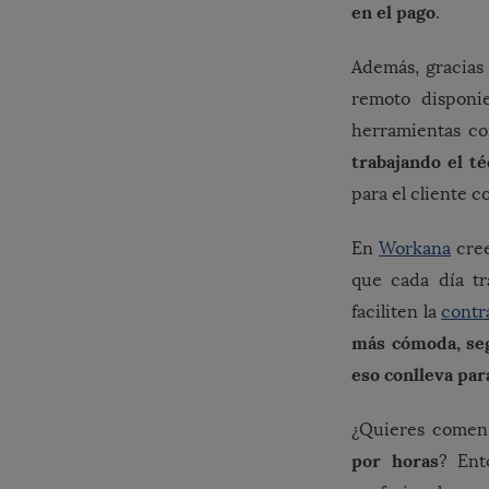
en el pago
.
Además, gracias 
remoto disponi
herramientas 
trabajando el té
para el cliente 
En
Workana
cre
que cada día t
faciliten la
contr
más cómoda, seg
eso conlleva par
¿Quieres comen
por horas
? En