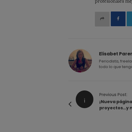
profesionales me
Elisabet Pare
Periodista, freel
todo lo que teng
P
Previous Post:
¡
o
¡Nueva página
proyectos…y 
s
t
N