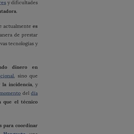
res
y dificultades
utadora
.
es
ue actualmente
anera de prestar
evas tecnologías y
ndo dinero en
icional
, sino que
la incidencia
, y
momento
del
día
 que el técnico
 para coordinar