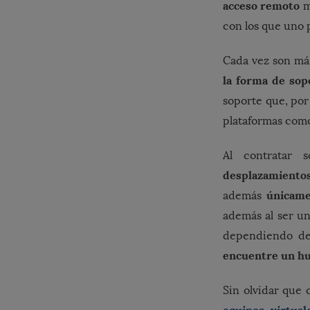
acceso remoto
m
con los que uno 
Cada vez son má
la forma de so
soporte que, por 
plataformas co
Al contratar 
desplazamientos
únicam
además
además al ser u
dependiendo de
encuentre un hue
Sin olvidar que