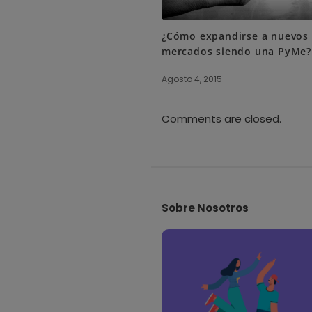
¿Cómo expandirse a nuevos
mercados siendo una PyMe?
Agosto 4, 2015
Comments are closed.
S
i
Sobre Nosotros
t
e
F
o
o
t