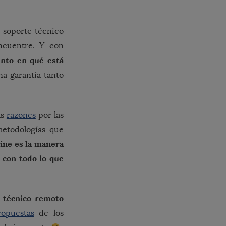
r soporte técnico
ncuentre. Y con
ento en qué está
na garantía tanto
as
razones
por las
etodologías que
ine es la manera
 con todo lo que
 técnico remoto
ropuestas
de los