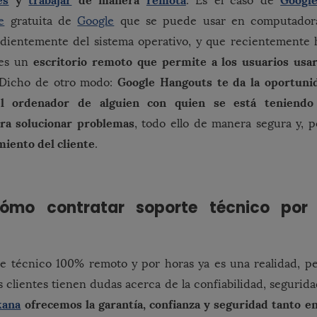
es
y
trabajar
de manera
remota
Googl
. Es el caso de
e
gratuita de
Google
que se puede usar en computadoras
dientemente del sistema operativo, y que recientemente 
escritorio remoto que permite a los usuarios usa
nes un
Google Hangouts te da la oportuni
 Dicho de otro modo:
l ordenador de alguien con quien se está teniendo
ra solucionar problemas
, todo ello de manera segura y, 
miento del cliente
.
ómo contratar soporte técnico por
te técnico 100% remoto y por horas ya es una realidad, pe
 clientes tienen dudas acerca de la confiabilidad, segurida
kana
ofrecemos la garantía, confianza y seguridad tanto en