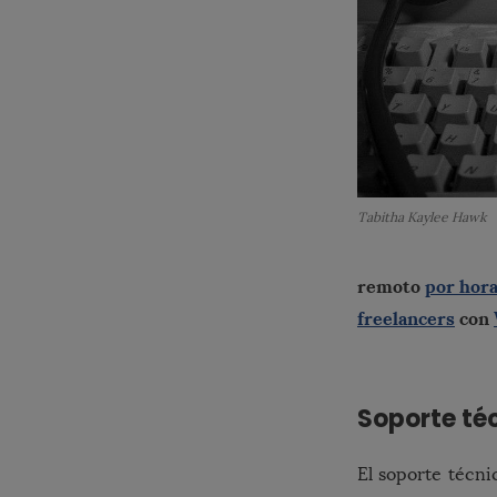
Tabitha Kaylee Hawk
remoto
por hor
freelancers
con
Soporte té
El soporte técn