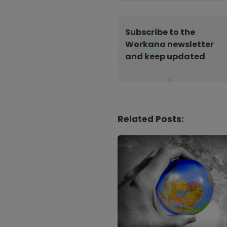
a
v
i
Subscribe to the
g
Workana newsletter
and keep updated
a
t
i
o
n
Related Posts: