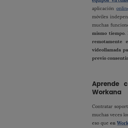
equipos virtual
aplicación
onlin
móviles indepen
muchas funcio
mismo tiempo
.
remotamente e
videollamada pa
previo consenti
Aprende c
Workana
Contratar sopor
muchas veces los
en
Wor
eso que