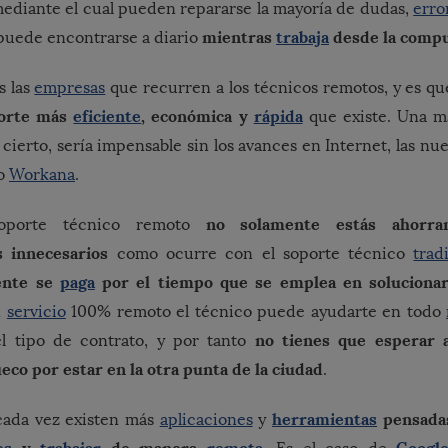
ediante el cual pueden repararse la mayoría de dudas,
erro
mientras
trabaja
desde la comp
puede encontrarse a diario
s las
empresas
que recurren a los técnicos remotos, y es q
porte más
eficiente
, económica y
rápida
que existe. Una m
cierto, sería impensable sin los avances en Internet, las nu
mo
Workana
.
no solamente estás ahorra
soporte técnico remoto
 innecesarios
como ocurre con el soporte técnico
trad
ente se
paga
por el tiempo que se emplea en solucionar 
n
servicio
100% remoto el técnico puede ayudarte en todo
no tienes que esperar a
l tipo de contrato, y por tanto
co por estar en la otra punta de la ciudad
.
herramientas
pensadas
 cada vez existen más
aplicaciones
y