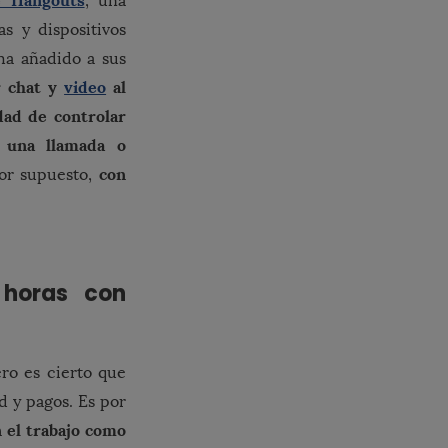
e Hangouts
, una
 y dispositivos
ha añadido a sus
r chat y
video
al
dad de controlar
 una llamada o
con
por supuesto,
 horas con
ro es cierto que
d y pagos. Es por
 el trabajo como