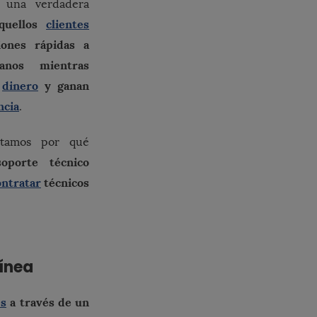
una verdadera
quellos
clientes
iones rápidas a
anos mientras
y
dinero
y ganan
ncia
.
ntamos por qué
oporte técnico
ontratar
técnicos
línea
es
a través de un