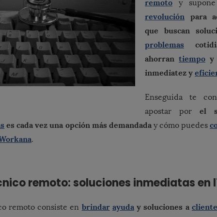
remoto
y supone 
revolución
para a
que buscan soluc
problemas
cotidi
ahorran
tiempo
inmediatez y
eficie
Enseguida te co
el s
apostar por
as
es cada vez una opción más demandada
c
y cómo puedes
Workana
.
cnico remoto: soluciones inmediatas en 
brindar
ayuda
y soluciones a
client
ico remoto consiste en