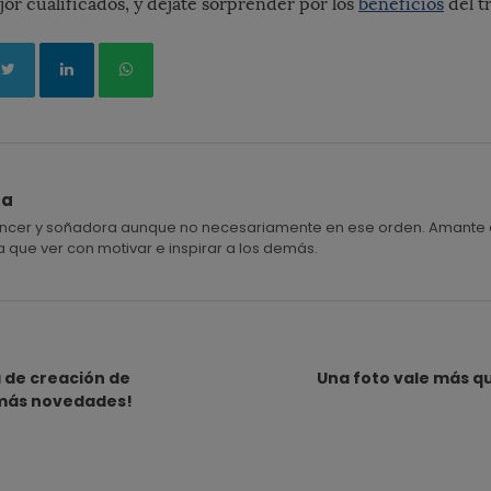
jor cualificados, y déjate sorprender por los
beneficios
del t
ra
ancer y soñadora aunque no necesariamente en ese orden. Amante de la
a que ver con motivar e inspirar a los demás.
 de creación de
Una foto vale más qu
más novedades!