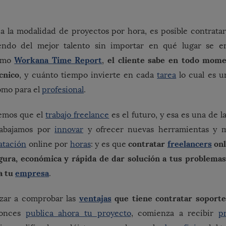
a la modalidad de proyectos por hora, es posible contrata
endo del mejor talento sin importar en qué lugar se e
Workana Time Report
el cliente sabe en todo mom
como
,
cnico
, y cuánto tiempo invierte en cada
tarea
lo cual es u
como para el
profesional
.
emos que el
trabajo freelance
es el futuro, y esa es una de l
rabajamos por
innovar
y ofrecer nuevas herramientas y m
contratar
freelancers
onl
atación
online por
horas
: y es que
ura, económica y rápida de dar solución a tus problemas
a tu
empresa
.
ventajas
que tiene contratar soporte
zar a comprobar las
tonces
publica ahora tu proyecto
, comienza a recibir
p