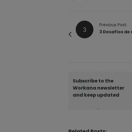
P
Previous Post:
3
o
3 Desafíos de
s
t
N
a
v
i
Subscribe to the
g
Workana newsletter
and keep updated
a
t
i
o
n
Related Posts: