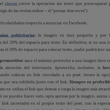
 el
cliente
cierre la operación sin tener que preocuparse po
go de las ventas online – el “pensar dos veces”).
rticularidades respecto a anunciar en Facebook:
añas publicitarias
:
la imagen es muy pequeña y por l
s del 20% del espacio para texto. En definitiva, si en una
as el 20% de espacio para colocar texto, ¡nadie podrá leer n
 promovidos:
saca el máximo provecho a una imagen bien col
her
la atención del internauta. Aprovecha, inclusive, la
uando colocas un link vinculado a un post, tienes la opc
Siempre es preferib
a que sea exhibida junto con el link.
esto es: utiliza el link que deseas y carga la imagen más atrac
Si no puedes hacer esto, opta apenas por la imagen, anexa un
link (acortado) en el propio texto del post, con la esper