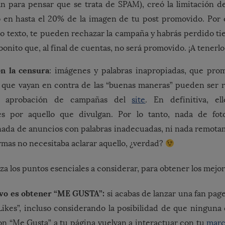
an para pensar que se trata de SPAM), creó la limitación 
o en hasta el 20% de la imagen de tu post promovido. Por 
o texto, te pueden rechazar la campaña y habrás perdido t
bonito que, al final de cuentas, no será promovido. ¡A tenerl
n la censura
: imágenes y palabras inapropiadas, que pro
o que vayan en contra de las “buenas maneras” pueden ser 
e aprobación de campañas del
site
. En definitiva, e
es por aquello que divulgan. Por lo tanto, nada de fo
nada de anuncios con palabras inadecuadas, ni nada remota
rmas no necesitaba aclarar aquello, ¿verdad?
za los puntos esenciales a considerar, para obtener los mejor
tivo es obtener “ME GUSTA”:
si acabas de lanzar una fan pag
Likes”, incluso considerando la posibilidad de que ninguna
on “Me Gusta” a tu página vuelvan a interactuar con tu
mar