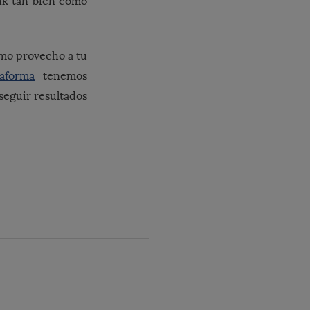
ink tan bien como
imo provecho a tu
taforma
tenemos
seguir resultados