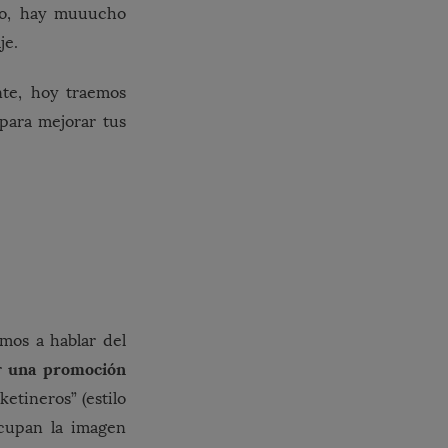
go, hay muuucho
je.
nte, hoy traemos
 para mejorar tus
mos a hablar del
una promoción
ar
etineros” (estilo
cupan la imagen