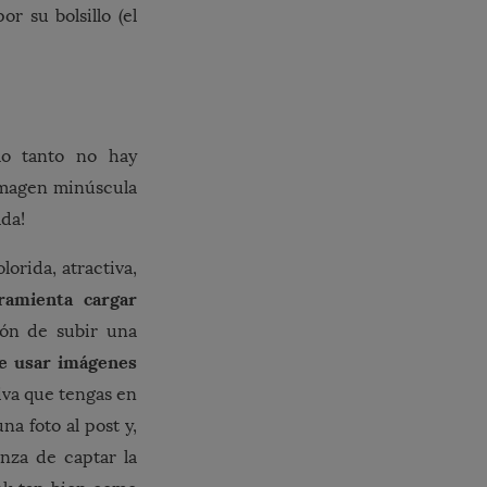
r su bolsillo (el
o tanto no hay
 imagen minúscula
ada!
orida, atractiva,
ramienta cargar
ión de subir una
le usar imágenes
tiva que tengas en
a foto al post y,
anza de captar la