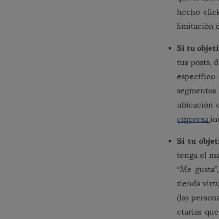
hecho clic
limitación 
Si tu obje
tus posts,
específic
segmentos 
ubicación 
empresa
in
Si tu obj
tenga el ma
“Me gusta”
tienda virt
(las perso
etarias qu