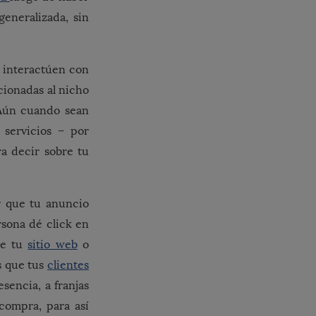
generalizada, sin
s interactúen con
cionadas al nicho
Aún cuando sean
servicios – por
ra decir sobre tu
r que tu anuncio
rsona dé click en
de tu
sitio web
o
as que tus
clientes
sencia, a franjas
 compra, para así