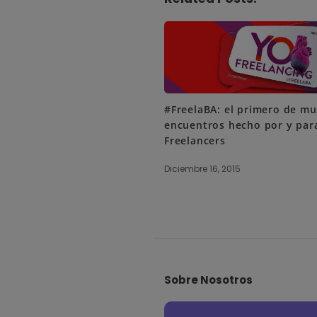
#FreelaBA: el primero de m
encuentros hecho por y par
Freelancers
Diciembre 16, 2015
S
i
Sobre Nosotros
t
e