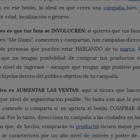
k en ese botón, lo ideal es que crees una
campaña
bien 
de edad, localización o género.
tivo es que tus fans se INVOLUCREN:
si quieres que tus fan
 den “Me Gusta”, comenten y compartan, haz campañas direc
o de personas que pueden estar HABLANDO de tu
marca
. 
que no tengan posibilidad de comprar tus productos o 
o nivel de ingresos – siempre que tengan algo positivo pa
clúyelos dentro del público objetivo de tu campaña.
etivo es AUMENTAR LAS VENTAS:
aquí sí tienes que hace
yor nivel de segmentación posible. No basta con que la pe
, comente o comparta si no aprieta el botón COMPRAR 
ual. Por lo tanto, direcciona tu campaña a las ciudades en l
nas que, de hecho, comprarán tu
producto
) tienen mayor pre
e se caractericen por un alto nivel de interés y poder de