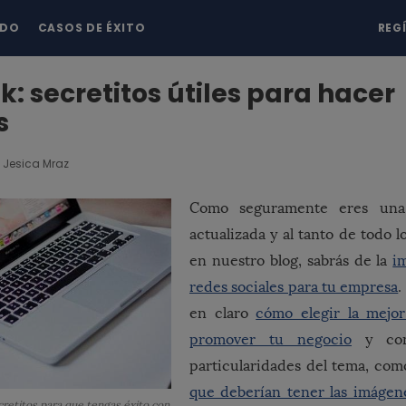
NDO
CASOS DE ÉXITO
REG
: secretitos útiles para hacer
s
Jesica Mraz
Como seguramente eres una
actualizada y al tanto de todo 
en nuestro blog, sabrás de la
i
redes sociales para tu empresa
.
en claro
cómo elegir la mejor
promover tu negocio
y cono
particularidades del tema, com
que deberían tener las imágen
retitos para que tengas éxito con