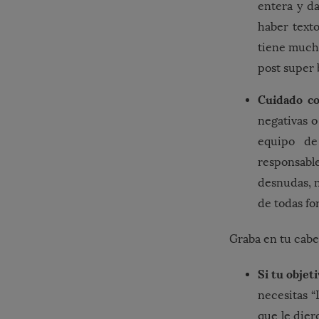
entera y d
haber text
tiene much
post super 
Cuidado co
negativas 
equipo d
responsabl
desnudas, 
de todas fo
Graba en tu cabe
Si tu obje
necesitas “
que le dier