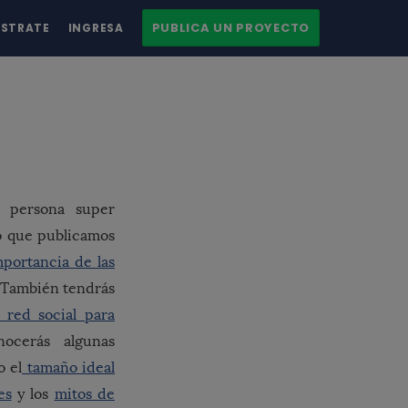
PUBLICA UN PROYECTO
ÍSTRATE
INGRESA
 persona super
lo que publicamos
mportancia de las
 También tendrás
 red social para
cerás algunas
o el
tamaño ideal
es
y los
mitos de