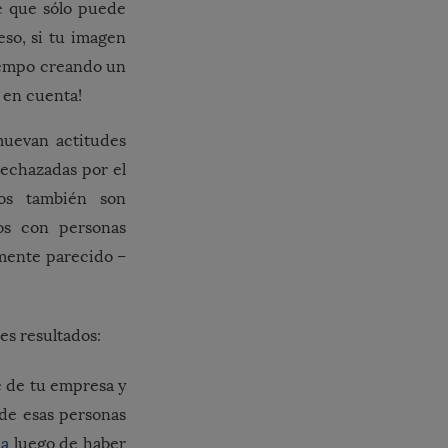
de que sólo puede
eso, si tu imagen
iempo creando un
o en cuenta!
muevan actitudes
rechazadas por el
llos también son
tos con personas
mente parecido –
es resultados:
e de tu empresa y
 de esas personas
ca
luego de haber