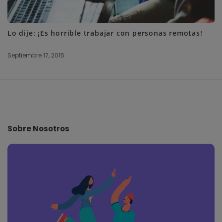
Lo dije: ¡Es horrible trabajar con personas remotas!
Septiembre 17, 2015
S
i
t
e
Sobre Nosotros
F
o
o
t
e
r