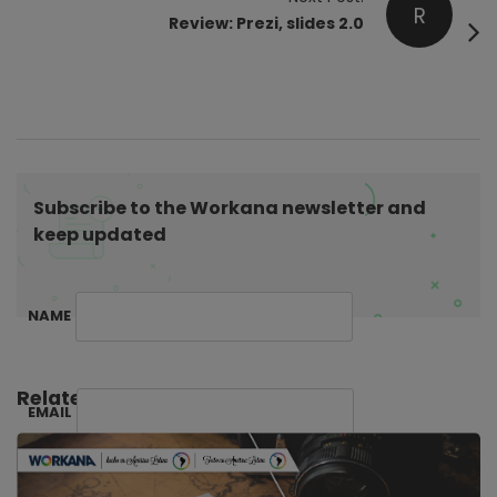
N
R
Review: Prezi, slides 2.0
a
v
i
g
a
t
Subscribe to the Workana newsletter and
i
keep updated
o
n
NAME
Related Posts:
EMAIL