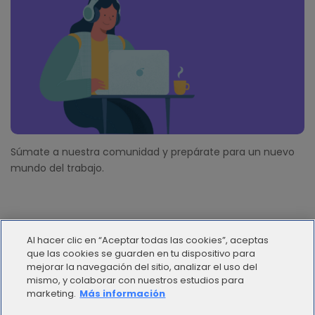
Súmate a nuestra comunidad y prepárate para un nuevo
mundo del trabajo.
Al hacer clic en “Aceptar todas las cookies”, aceptas
que las cookies se guarden en tu dispositivo para
mejorar la navegación del sitio, analizar el uso del
mismo, y colaborar con nuestros estudios para
© 2012 - 2025 | Workana LLC - Todos los derechos
marketing.
Más información
reservados