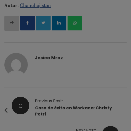
Autor
:
Chanchajistán
Jesica Mraz
P
Previous Post:
C
o
Caso de éxito en Workana: Christy
Petri
s
t
Next Post: