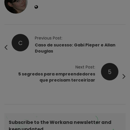
P
Previous Post:
C
o
Caso de sucesso: Gabi Pieper e Allan
Douglas
s
t
Next Post:
N
5
5 segredos para empreendedores
a
que precisam terceirizar
v
i
g
a
t
Subscribe to the Workana newsletter and
i
keep updated