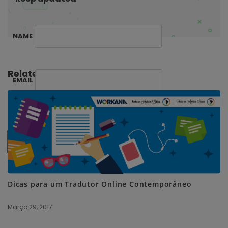
o
n
NAME
Related Posts:
EMAIL
SUBSCRIBE ME
Dicas para um Tradutor Online Contemporâneo
Março 29, 2017