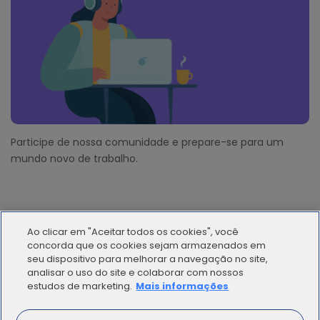
Participe de nossa comunidade e prepare-se para um
mundo novo de trabalho.
Ao clicar em "Aceitar todos os cookies", você
concorda que os cookies sejam armazenados em
seu dispositivo para melhorar a navegação no site,
analisar o uso do site e colaborar com nossos
© 2012 - 2025 | Workana LLC - Todos los derechos
estudos de marketing.
Mais informações
reservados