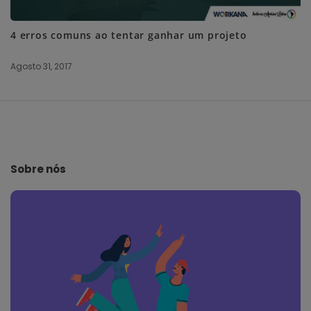
4 erros comuns ao tentar ganhar um projeto
Agosto 31, 2017
S
i
t
e
Sobre nós
F
o
o
t
e
r