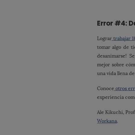
Error #4: 
Lograr
trabajar 
tomar algo de ti
desanimarse! S
mejor sobre cómo
una vida llena de
Conoce
otros er
experiencia como
Ale Kikuchi, Pro
Workana
.