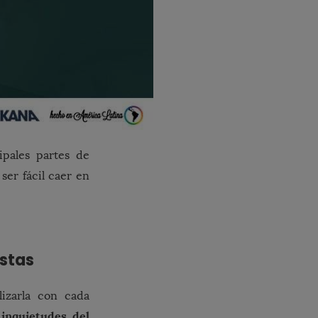
ipales partes de
ser fácil caer en
estas
izarla con cada
inquietudes del