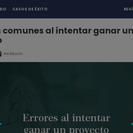
NDO
CASOS DE ÉXITO
REG
s comunes al intentar ganar u
o
Ale Kikuchi