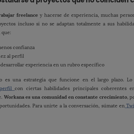
ostularse a proyectos que no coinciden co
rabajar freelance
y hacerse de experiencia, muchas person
oyectos incluso si no se adaptan totalmente a sus habilid
 que:
menos confianza
dez al perfil
desarrollar experiencia en un rubro específico
no es una estrategia que funcione en el largo plazo. Lo 
erfil
con ciertas habilidades principales coherentes 
Workana es una comunidad en constante crecimiento
e.
, p
ortunidades. Para unirte a la conversación, súmate en
Twi