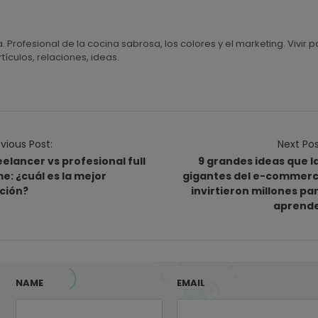
a. Profesional de la cocina sabrosa, los colores y el marketing. Vivi
tículos, relaciones, ideas.
vious Post:
Next Pos
eelancer vs profesional full
9 grandes ideas que l
me: ¿cuál es la mejor
gigantes del e-commer
ción?
invirtieron millones pa
aprend
NAME
EMAIL