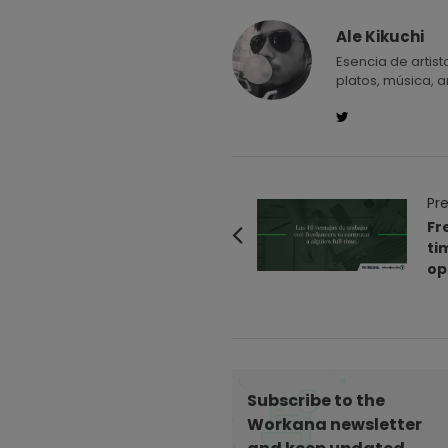
Ale Kikuchi
Esencia de artist
platos, música, ar
P
Pre
o
Fr
ti
s
op
t
N
a
v
i
Subscribe to the
g
Workana newsletter
a