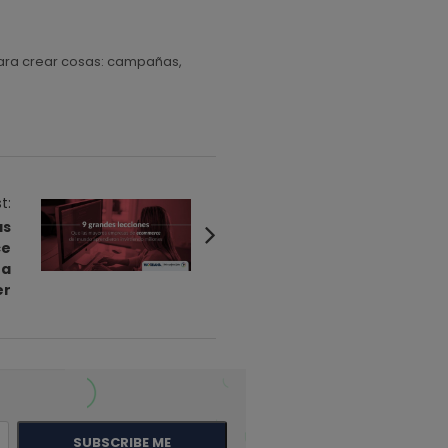
r para crear cosas: campañas,
t:
as
ce
ra
er
SUBSCRIBE ME