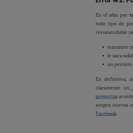
Error #2: P
t
En el afán por
todo tipo de pr
recomendable ya
transmite 
le saca soli
no permite 
En definitiva, 
claramente un
p
proyectos
acord
surgen nuevas op
Facebook
.