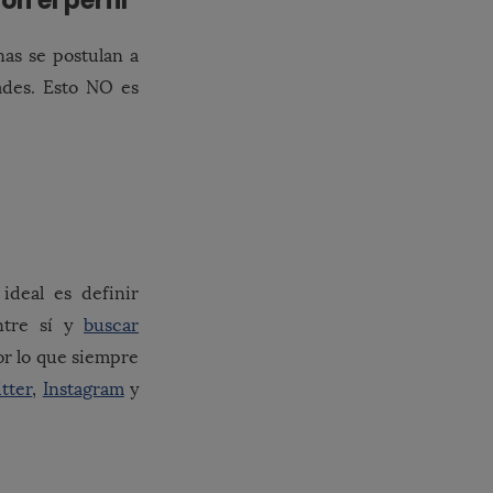
n el perfil
as se postulan a
ades. Esto NO es
ideal es definir
entre sí y
buscar
or lo que siempre
tter
,
Instagram
y