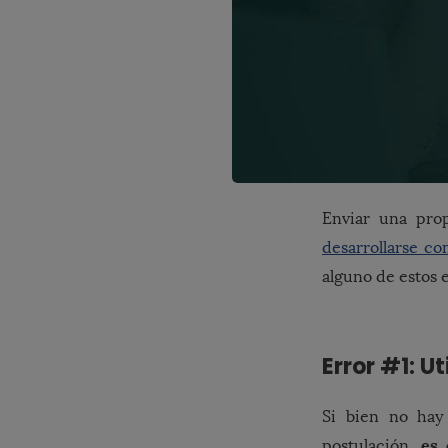
Enviar una pro
desarrollarse co
alguno de estos e
Error #1: U
Si bien no hay
es c
postulación,