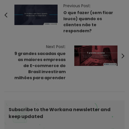
P
Previous Post:
o
O que fazer (sem ficar
louco) quando os
s
clientes não te
t
respondem?
N
a
Next Post:
v
9 grandes sacadas que
i
as maiores empresas
de E-commerce do
g
Brasil investiram
a
milhões para aprender
t
i
o
n
Subscribe to the Workana newsletter and
keep updated