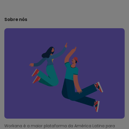
i
t
e
Sobre nós
F
o
o
t
e
r
Workana é a maior plataforma da América Latina para