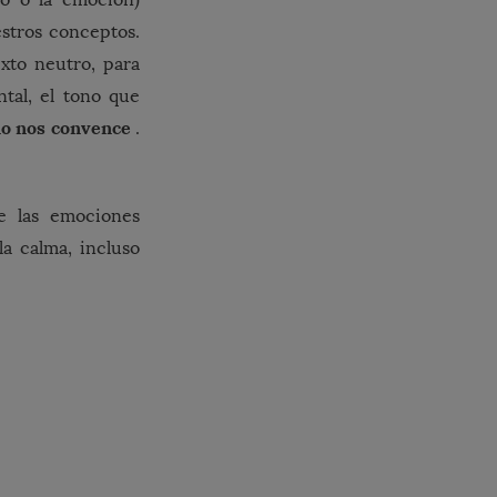
estros conceptos.
xto neutro, para
tal, el tono que
 no nos convence
.
e las emociones
a calma, incluso