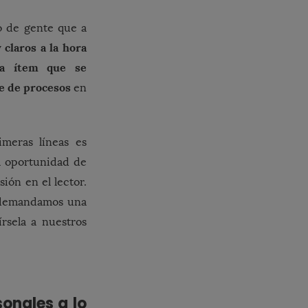
o de gente que a
claros a la hora
da ítem que se
e de procesos
en
meras líneas es
la oportunidad de
sión en el lector.
s demandamos una
rsela a nuestros
sonales a lo