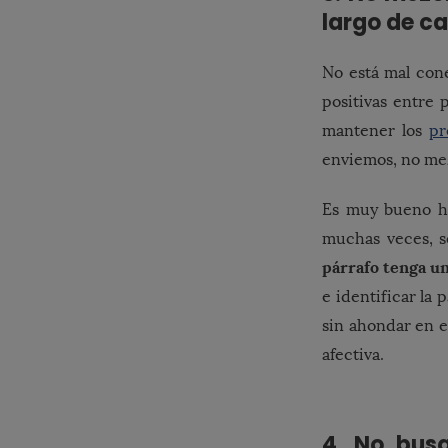
largo de c
No está mal cone
positivas entre 
mantener los
pr
enviemos, no mezc
Es muy bueno ha
muchas veces, s
párrafo tenga un
e identificar la p
sin ahondar en e
afectiva.
4. No bus