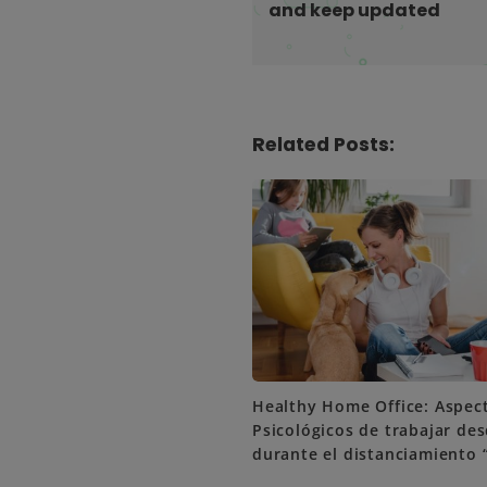
and keep updated
a
t
i
o
n
Related Posts:
Healthy Home Office: Aspec
Psicológicos de trabajar de
durante el distanciamiento “