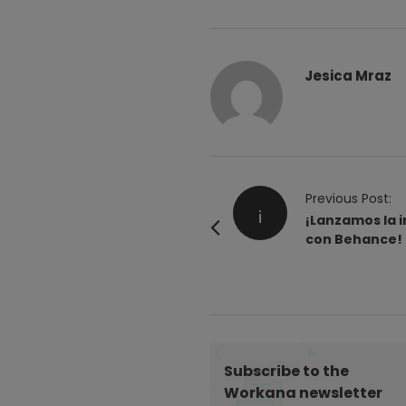
Jesica Mraz
P
Previous Post:
¡
o
¡Lanzamos la i
con Behance!
s
t
N
a
v
i
Subscribe to the
g
Workana newsletter