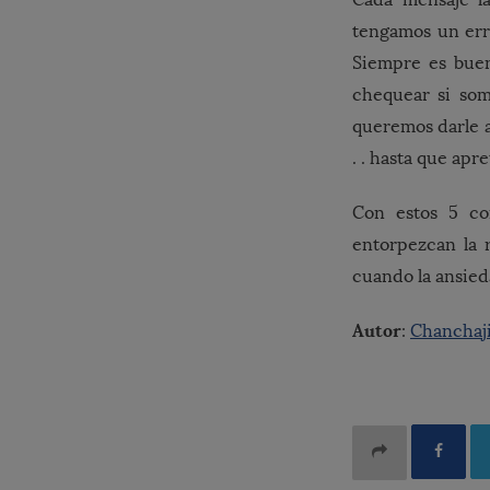
tengamos un erro
Siempre es buen
chequear si som
queremos darle 
. . hasta que ap
Con estos 5 co
entorpezcan la 
cuando la ansied
Autor
:
Chanchaj