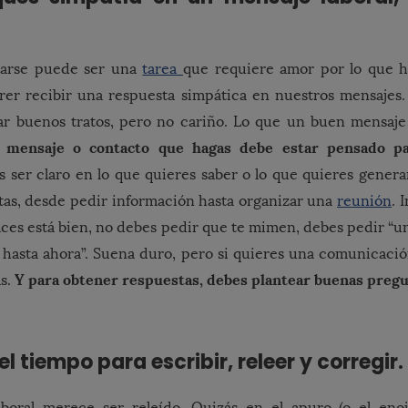
carse puede ser una
tarea
que requiere amor por lo que 
er recibir una respuesta simpática en nuestros mensajes. 
 buenos tratos, pero no cariño. Lo que un buen mensaje
 mensaje o contacto que hagas debe estar pensado p
 ser claro en lo que quieres saber o lo que quieres gener
as, desde pedir información hasta organizar una
reunión
. 
haces está bien, no debes pedir que te mimen, debes pedir “u
o hasta ahora”. Suena duro, pero si quieres una comunicació
Y para obtener respuestas, debes plantear buenas pregu
as.
l tiempo para escribir, releer y corregir.
boral merece ser releído. Quizás en el apuro (o el eno