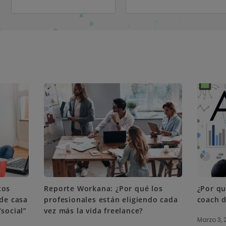
tos
Reporte Workana: ¿Por qué los
¿Por qu
sde casa
profesionales están eligiendo cada
coach d
social”
vez más la vida freelance?
Marzo 3, 