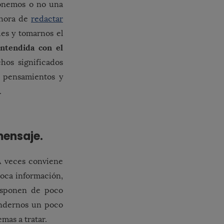
 ponemos o no una
 hora de
redactar
es y tomarnos el
entendida con el
os significados
s pensamientos y
.
mensaje.
A veces conviene
oca información,
isponen de poco
endernos un poco
mas a tratar.