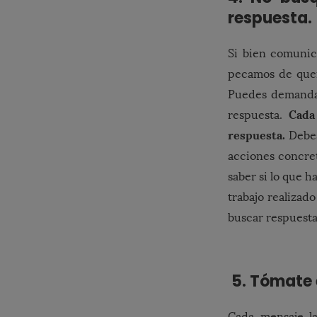
respuesta.
Si bien comuni
pecamos de quer
Puedes demandar
Cada
respuesta.
respuesta.
Debes
acciones concret
saber si lo que 
trabajo realizad
buscar respuest
5. Tómate e
Cada mensaje la