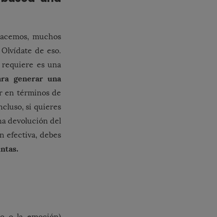
hacemos, muchos
Olvídate de eso.
 requiere es una
ara generar una
ar en términos de
Incluso, si quieres
na devolución del
n efectiva, debes
ntas.
jo o la emoción)