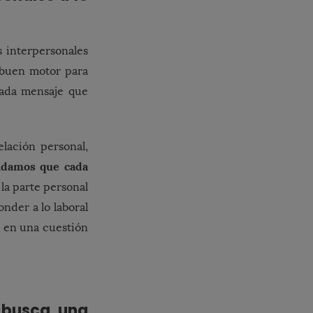
s interpersonales
n buen motor para
cada mensaje que
lación personal,
damos que cada
la parte personal
onder a lo laboral
a en una cuestión
 busca una