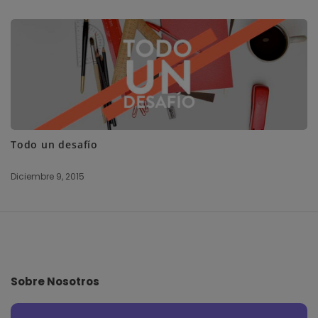
Todo un desafío
Diciembre 9, 2015
S
i
t
e
Sobre Nosotros
F
o