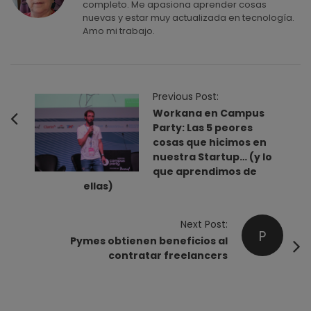
completo. Me apasiona aprender cosas
nuevas y estar muy actualizada en tecnología.
Amo mi trabajo.
P
Previous Post:
o
Workana en Campus
Party: Las 5 peores
s
cosas que hicimos en
t
nuestra Startup… (y lo
N
que aprendimos de
ellas)
a
v
Next Post:
i
P
Pymes obtienen beneficios al
g
contratar freelancers
a
t
i