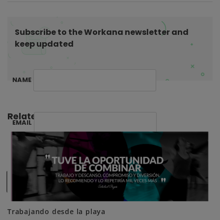
o
n
Subscribe to the Workana newsletter and
keep updated
NAME
Related Posts:
EMAIL
SUBSCRIBE ME
Trabajando desde la playa