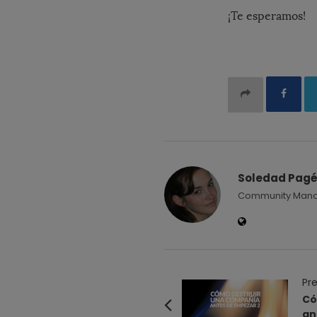
¡Te esperamos!
Soledad Pag
Community Manage
P
Pre
o
Có
an