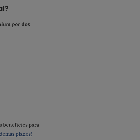
al?
mium por dos
s beneficios para
 demás planes!