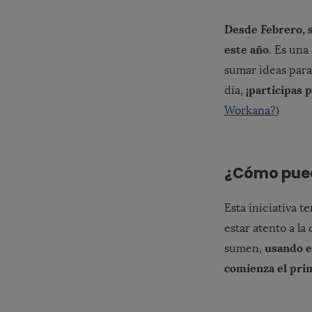
Desde Febrero, 
este año
. Es una
sumar ideas para
¡participas
día,
Workana?)
¿Cómo pued
Esta iniciativa t
estar atento a la
usando e
sumen,
comienza el pri