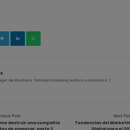
és
r de Workana. También bailarina, editora y redactora :)
vious Post:
Next Pos
mo destruir una compañía
Tendencias del Marketi
tes de empezar: parte 2
Digital para el 20