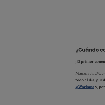
¿Cuándo co
¡El primer conc
Mañana JUEVES 4
todo el día, pu
@Workana
y, po