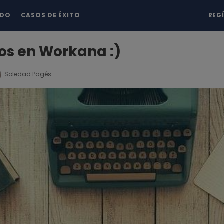
NDO
CASOS DE ÉXITO
REG
os en Workana :)
Soledad Pagés