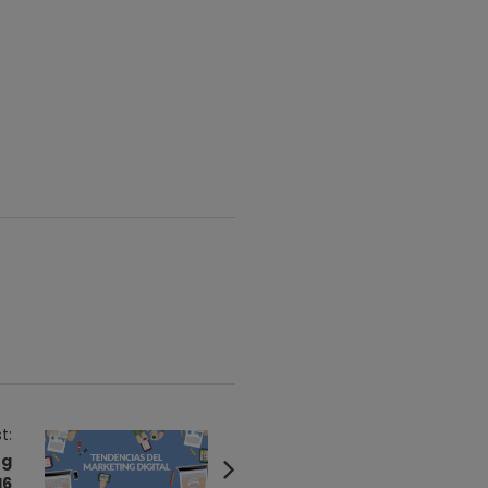
t:
ng
16