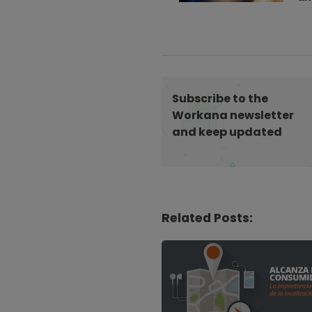
s
t
N
a
v
i
Subscribe to the
g
Workana newsletter
and keep updated
a
t
i
o
n
Related Posts: